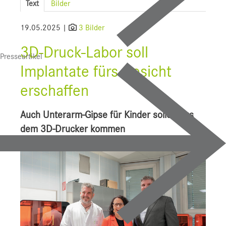
Text
Bilder
SALK
19.05.2025 |
3 Bilder
Bauprojekte
3D-Druck-Labor soll
Presseartikel
UI f. Sportmedizin
Implantate fürs Gesicht
Presse
erschaffen
Downloads
Auch Unterarm-Gipse für Kinder sollen aus
Pressebilder
dem 3D-Drucker kommen
YOUNG.HOPE
Pressekontakt