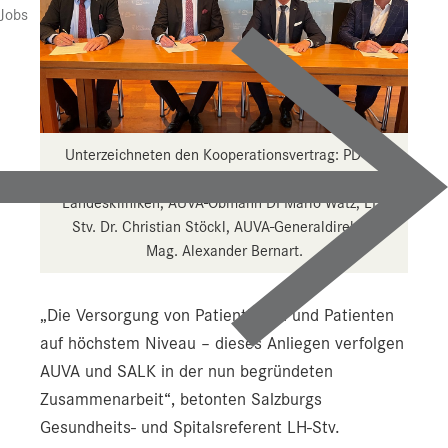
Jobs
Unterzeichneten den Kooperationsvertrag: PD Dr.
Paul Sungler, Geschäftsführer der Salzburger
Landeskliniken, AUVA-Obmann DI Mario Watz, LH-
Stv. Dr. Christian Stöckl, AUVA-Generaldirektor
Mag. Alexander Bernart.
„Die Versorgung von Patientinnen und Patienten
auf höchstem Niveau – dieses Anliegen verfolgen
AUVA und SALK in der nun begründeten
Zusammenarbeit“, betonten Salzburgs
Gesundheits- und Spitalsreferent LH-Stv.