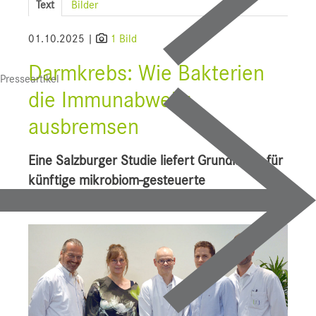
Text
Bilder
SALK
01.10.2025 |
1 Bild
Bauprojekte
Darmkrebs: Wie Bakterien
Presseartikel
UI f. Sportmedizin
die Immunabwehr
Presse
ausbremsen
Downloads
Eine Salzburger Studie liefert Grundlagen für
Pressebilder
künftige mikrobiom-gesteuerte
Therapiekonzepte bei Darmkrebs.
YOUNG.HOPE
Pressekontakt