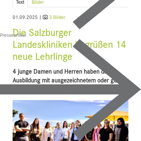
Text
Bilder
SALK
01.09.2025 |
3 Bilder
Wissenschaft
Die Salzburger
Presseartikel
Uniklinikum Salzburg
Landeskliniken begrüßen 14
CDK
neue Lehrlinge
LKH
4 junge Damen und Herren haben die
HAL
Ausbildung mit ausgezeichnetem oder guten
Erfolg abgeschlossen
STV
TAM
Bauprojekte
UI f. Sportmedizin