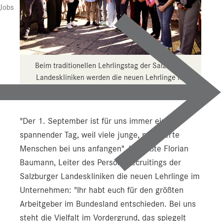
Presse
Jobs
Downloads
Pressebilder
YOUNG.HOPE
Beim traditionellen Lehrlingstag der Salzburger
Landeskliniken werden die neuen Lehrlinge im
Pressekontakt
Unternehmen begrüßt.
"Der 1. September ist für uns immer ein
spannender Tag, weil viele junge, motivierte
Menschen bei uns anfangen", begrüßte Florian
Baumann, Leiter des Personalrecruitings der
Salzburger Landeskliniken die neuen Lehrlinge im
Unternehmen: "Ihr habt euch für den größten
Arbeitgeber im Bundesland entschieden. Bei uns
steht die Vielfalt im Vordergrund, das spiegelt