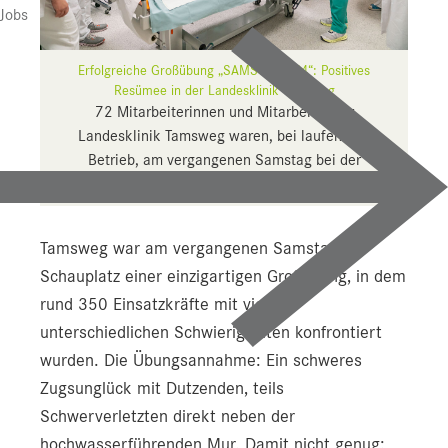
Presse
Jobs
Downloads
Erfolgreiche Großübung „SAMSON 2024“: Positives
Pressebilder
Resümee in der Landesklinik Tamsweg
72 Mitarbeiterinnen und Mitarbeiter der
YOUNG.HOPE
Landesklinik Tamsweg waren, bei laufendem
Betrieb, am vergangenen Samstag bei der
Pressekontakt
Katastrophenübung im Einsatz.
Tamsweg war am vergangenen Samstag
Schauplatz einer einzigartigen Großübung, in dem
rund 350 Einsatzkräfte mit vielen
unterschiedlichen Schwierigkeiten konfrontiert
wurden. Die Übungsannahme: Ein schweres
Zugsunglück mit Dutzenden, teils
Schwerverletzten direkt neben der
hochwasserführenden Mur. Damit nicht genug: