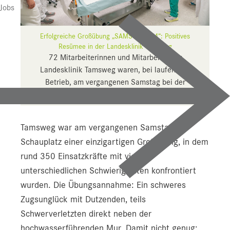
Presse
Jobs
Downloads
Erfolgreiche Großübung „SAMSON 2024“: Positives
Pressebilder
Resümee in der Landesklinik Tamsweg
72 Mitarbeiterinnen und Mitarbeiter der
YOUNG.HOPE
Landesklinik Tamsweg waren, bei laufendem
Betrieb, am vergangenen Samstag bei der
Pressekontakt
Katastrophenübung im Einsatz.
Tamsweg war am vergangenen Samstag
Schauplatz einer einzigartigen Großübung, in dem
rund 350 Einsatzkräfte mit vielen
unterschiedlichen Schwierigkeiten konfrontiert
wurden. Die Übungsannahme: Ein schweres
Zugsunglück mit Dutzenden, teils
Schwerverletzten direkt neben der
hochwasserführenden Mur. Damit nicht genug: