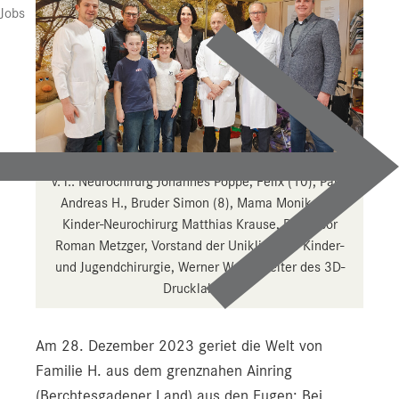
Jobs
v. l.: Neurochirurg Johannes Pöppe, Felix (10), Papa
Andreas H., Bruder Simon (8), Mama Monika H.,
Kinder-Neurochirurg Matthias Krause, Professor
Roman Metzger, Vorstand der Uniklinik für Kinder-
und Jugendchirurgie, Werner Wurm, Leiter des 3D-
Drucklabors.
Am 28. Dezember 2023 geriet die Welt von
Familie H. aus dem grenznahen Ainring
(Berchtesgadener Land) aus den Fugen: Bei