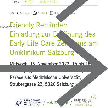
Text
Bilder
Dokumente
SALK
30.10.2023 |
1 Bild
3 Dokumente
Bauprojekte
Friendly Reminder:
Presseartikel
UI f. Sportmedizin
Einladung zur Eröffnung des
Presse
Early-Life-Care-Zentrums am
Downloads
Uniklinikum Salzburg
Pressebilder
Mittwoch, 15. November 2023, 16 bis 18
YOUNG.HOPE
Uhr im Jörg-Rehn-Auditorium, Haus C,
Paracelsus Medizinische Universität,
Pressekontakt
Strubergasse 22, 5020 Salzburg