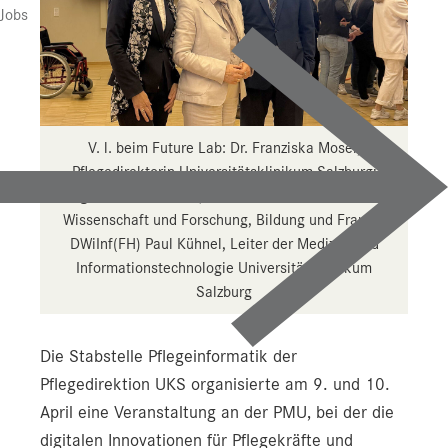
Presse
Jobs
Downloads
Pressebilder
YOUNG.HOPE
V. l. beim Future Lab: Dr. Franziska Moser,
Pflegedirektorin Universitätsklinikum Salzburg;
Pressekontakt
Mag. Daniela Gutschi, Landesrätin für Gesundheit,
Wissenschaft und Forschung, Bildung und Frauen;
DWiInf(FH) Paul Kühnel, Leiter der Medizin- und
Informationstechnologie Universitätsklinikum
Salzburg
Die Stabstelle Pflegeinformatik der
Pflegedirektion UKS organisierte am 9. und 10.
April eine Veranstaltung an der PMU, bei der die
digitalen Innovationen für Pflegekräfte und