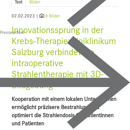
Text
Bilder
SALK
02.02.2023 |
8 Bilder
Bauprojekte
Innovationssprung in der
Presseartikel
UI f. Sportmedizin
Krebs-Therapie: Uniklinikum
Presse
Salzburg verbindet die
Downloads
intraoperative
Pressebilder
Strahlentherapie mit 3D-
Bildgebung
YOUNG.HOPE
Pressekontakt
Kooperation mit einem lokalen Unternehmen
ermöglicht präzisere Bestrahlung und
optimiert die Strahlendosis für Patientinnen
und Patienten