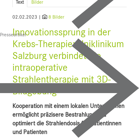
Text
Bilder
SALK
02.02.2023 |
8 Bilder
Bauprojekte
Innovationssprung in der
Presseartikel
UI f. Sportmedizin
Krebs-Therapie: Uniklinikum
Presse
Salzburg verbindet die
Downloads
intraoperative
Pressebilder
Strahlentherapie mit 3D-
Bildgebung
YOUNG.HOPE
Pressekontakt
Kooperation mit einem lokalen Unternehmen
ermöglicht präzisere Bestrahlung und
optimiert die Strahlendosis für Patientinnen
und Patienten