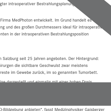
lgter intraoperativer Bestrahlungsplanung und können so
 Firma MedPhoton entwickelt. Im Grund handelt es sich
ung und des großen Durchmessers ideal für intraoperative
nten in der intraoperativen Bestrahlungsposition
m Salzburg seit 25 Jahren angeboten. Der Hintergrund:
irurgen die sichtbare Geschwulst zwar meistens
rreste im Gewebe zurück, im so genannten Tumorbett.
se dargestellt und einmalig mit einer hohen Dosis
nzelnen Fällen mit niedrigem Risiko eines
rahlenbehandlung angewandt. „Mit dem Imaging Ring
 als alleinige oder in Kombination mit einer
D-Bildgebung anbieten“, fasst Medizinphysiker Gaisberger