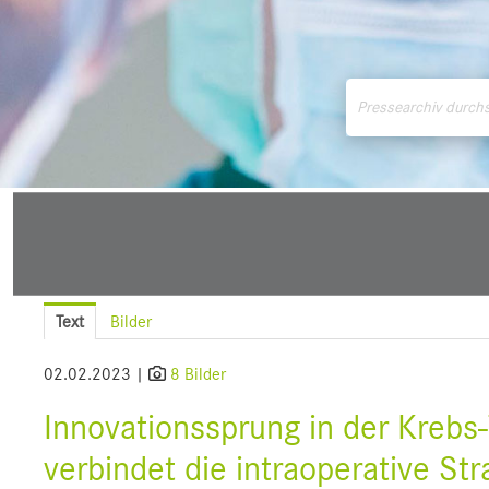
Medienmitteilungen
Downloads
Pressek
Text
Bilder
02.02.2023 |
8 Bilder
Innovationssprung in der Krebs-
verbindet die intraoperative St