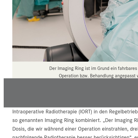
Der Imaging Ring ist im Grund ein fahrbares
Operation bzw. Behandlung angepasst w
Ergebnisse der Bestra
An der Uniklinik für Radiotherapie und Radioonkologie 
Intraoperative Radiotherapie (IORT) in den Regelbetr
so genannten Imaging Ring kombiniert. „Der Imaging Ri
Dosis, die wir während einer Operation einstrahlen, dr
nachfolgende Radiotherapie besser berücksichtigen“, er