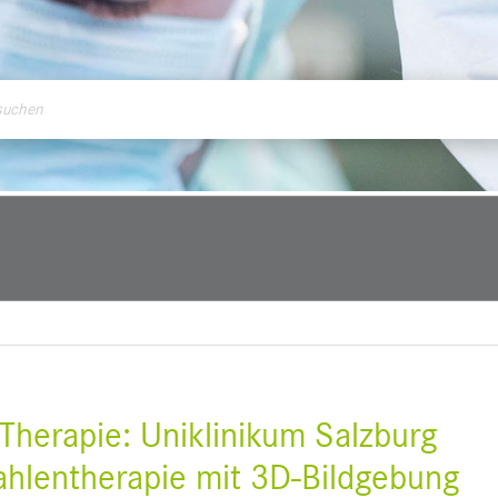
ontakt
Therapie: Uniklinikum Salzburg
rahlentherapie mit 3D-Bildgebung