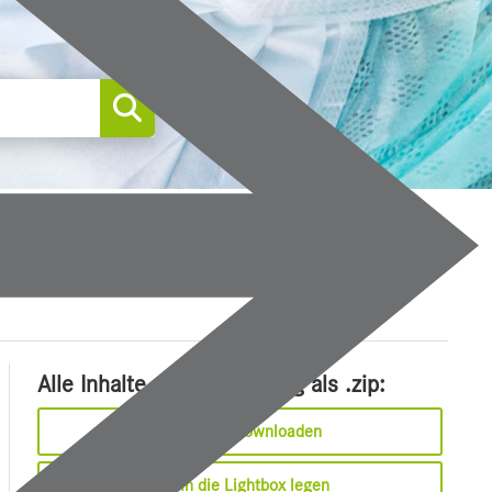
0
Alle Inhalte dieser Meldung als .zip:
Sofort downloaden
In die Lightbox legen