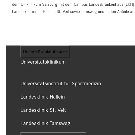
dem Uniklinikum Salzburg mit dem Campus Landeskrankenhaus (LKH) un
Landeskliniken in Hallein, St. Veit sowie Tamsweg und halten Anteile 
Unsere Krankenhäuser
Universitätsklinikum
(Campus LKH und Campus CDK)
Universitätsinstitut für Sportmedizin
Landesklinik Hallein
Landesklinik St. Veit
Landesklinik Tamsweg