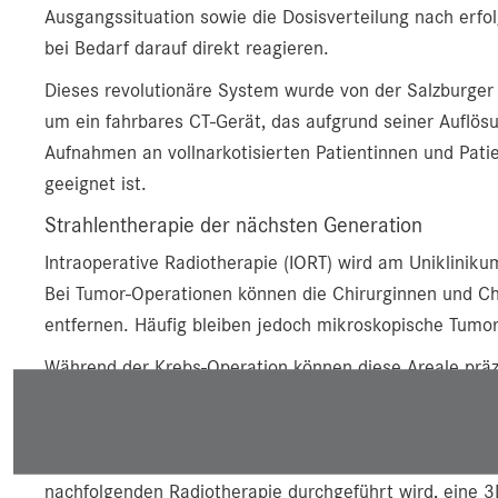
Ausgangssituation sowie die Dosisverteilung nach erfo
bei Bedarf darauf direkt reagieren.
Dieses revolutionäre System wurde von der Salzburger
um ein fahrbares CT-Gerät, das aufgrund seiner Auflös
Aufnahmen an vollnarkotisierten Patientinnen und Patie
geeignet ist.
Strahlentherapie der nächsten Generation
Intraoperative Radiotherapie (IORT) wird am Unikliniku
Bei Tumor-Operationen können die Chirurginnen und Ch
entfernen. Häufig bleiben jedoch mikroskopische Tumo
Während der Krebs-Operation können diese Areale präzi
bestrahlt werden, um die Tumorreste zu zerstören. In ei
Wiederwachstums wird die IORT auch als alleinige St
können wir nun bei der intraoperativen Bestrahlung, die
nachfolgenden Radiotherapie durchgeführt wird, eine 3