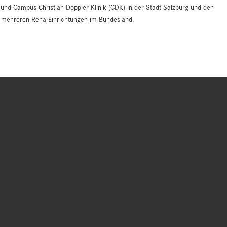
d Campus Christian-Doppler-Klinik (CDK) in der Stadt Salzburg und den
an mehreren Reha-Einrichtungen im Bundesland.