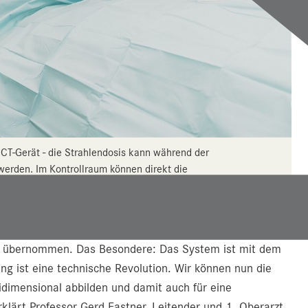
 CT-Gerät - die Strahlendosis kann während der
erden. Im Kontrollraum können direkt die
hlung analysiert werden.
wurde kürzlich ein neuer Linearbeschleuniger für
ieb übernommen. Das Besondere: Das System ist mit dem
ng ist eine technische Revolution. Wir können nun die
eidimensional abbilden und damit auch für eine
klärt Professor Gerd Fastner, Leitender und 1. Oberarzt