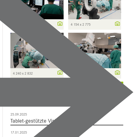
4 240 x 2 832
4 154 x 2 775
4 240 x 2 832
3 604 x 2 407
weitere ...
Mehr Dazu
25.09.2025
Tablet-gestützte Visiten
17.01.2025