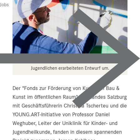
Jobs
Jeroen Koolhaas setzt den gemeinsam mit den
Jugendlichen erarbeiteten Entwurf um.
Der "Fonds zur Förderung von Kunst am Bau &
Kunst im öffentlichen Raum" des Landes Salzburg
mit Geschäftsführerin Christina Tscherteu und die
YOUNG.ART-Initiative von Professor Daniel
Weghuber, Leiter der Uniklinik für Kinder- und
Jugendheilkunde, fanden in diesem spannenden