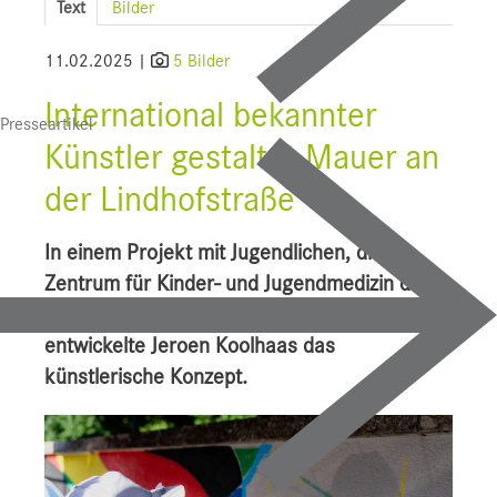
Text
Bilder
SALK
11.02.2025 |
5 Bilder
Bauprojekte
International bekannter
Presseartikel
UI f. Sportmedizin
Künstler gestaltet Mauer an
Presse
der Lindhofstraße
Downloads
In einem Projekt mit Jugendlichen, die am
Pressebilder
Zentrum für Kinder- und Jugendmedizin des
Uniklinikums Salzburg in Behandlung waren,
YOUNG.HOPE
entwickelte Jeroen Koolhaas das
Pressekontakt
künstlerische Konzept.