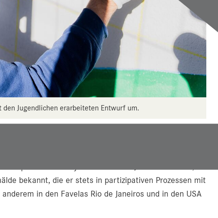
 den Jugendlichen erarbeiteten Entwurf um.
 öffentlichen Raum" des Landes Salzburg mit
T-Initiative von Professor Daniel Weghuber, Leiter der
diesem spannenden Projekt zusammen. Jeroen Kohlhaas,
de bekannt, die er stets in partizipativen Prozessen mit
r anderem in den Favelas Rio de Janeiros und in den USA