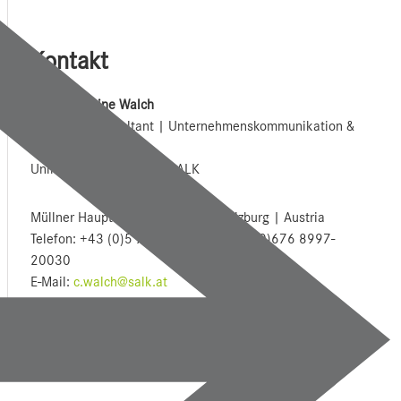
Kontakt
Mag. Christine Walch
PR Senior Consultant | Unternehmenskommunikation &
Marketing
Uniklinikum Salzburg | SALK
Müllner Hauptstraße 48 | 5020 Salzburg | Austria
Telefon: +43 (0)5 7255-20030 | +43 (0)676 8997-
20030
E-Mail:
c.walch@salk.at