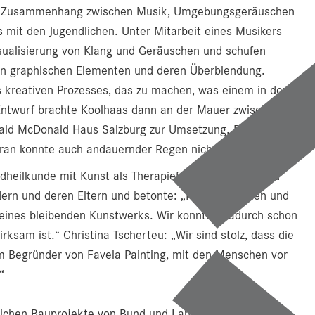
der Zusammenhang zwischen Musik, Umgebungsgeräuschen
 mit den Jugendlichen. Unter Mitarbeit eines Musikers
Visualisierung von Klang und Geräuschen und schufen
n graphischen Elementen und deren Überblendung.
s kreativen Prozesses, das zu machen, was einem in den
Entwurf brachte Koolhaas dann an der Mauer zwischen
nald McDonald Haus Salzburg zur Umsetzung. Der
daran konnte auch andauernder Regen nichts ändern.
ndheilkunde mit Kunst als Therapieform. Klinikvorstand
dern und deren Eltern und betonte: „Kinder kommen und
m eines bleibenden Kunstwerks. Wir konnten dadurch schon
sam ist.“ Christina Tscherteu: „Wir sind stolz, dass die
m Begründer von Favela Painting, mit den Menschen vor
“
lichen Bauprojekte von Bund und Land im Land Salzburg