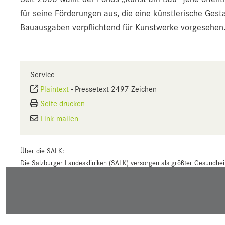
für seine Förderungen aus, die eine künstlerische Ges
Bauausgaben verpflichtend für Kunstwerke vorgesehen
Service
Plaintext
-
Pressetext 2497 Zeichen
Seite drucken
Link mailen
Über die SALK:
Die Salzburger Landeskliniken (SALK) versorgen als größter Gesundhei
Mitarbeitern mehr als 63.700 stationäre, 10.600 tagesklinische und 1,3
dem Uniklinikum Salzburg mit dem Campus Landeskrankenhaus (LKH) un
Landeskliniken in Hallein, St. Veit sowie Tamsweg und halten Anteile 