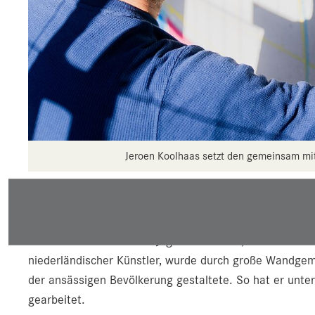
Jeroen Koolhaas setzt den gemeinsam mit
Der "Fonds zur Förderung von Kunst am Bau & Kunst im
Geschäftsführerin Christina Tscherteu und die YOUNG.AR
Uniklinik für Kinder- und Jugendheilkunde, fanden in 
niederländischer Künstler, wurde durch große Wandgemäl
der ansässigen Bevölkerung gestaltete. So hat er unte
gearbeitet.