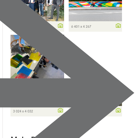
3 625 x 2 542
6 401 x 4 267
3 024 x 4 032
2 000 x 669