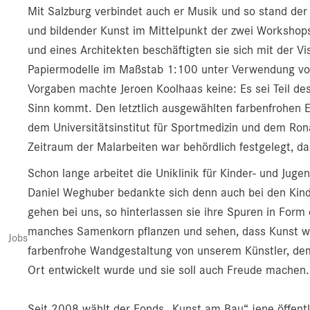
Mit Salzburg verbindet auch er Musik und so stand 
und bildender Kunst im Mittelpunkt der zwei Workshops
und eines Architekten beschäftigten sie sich mit der 
Papiermodelle im Maßstab 1:100 unter Verwendung vo
Vorgaben machte Jeroen Koolhaas keine: Es sei Teil de
Sinn kommt. Den letztlich ausgewählten farbenfrohen 
dem Universitätsinstitut für Sportmedizin und dem Ro
Zeitraum der Malarbeiten war behördlich festgelegt, 
Schon lange arbeitet die Uniklinik für Kinder- und Juge
Daniel Weghuber bedankte sich denn auch bei den Kin
gehen bei uns, so hinterlassen sie ihre Spuren in For
manches Samenkorn pflanzen und sehen, dass Kunst wirk
Jobs
farbenfrohe Wandgestaltung von unserem Künstler, de
Ort entwickelt wurde und sie soll auch Freude machen.
Seit 2008 wählt der Fonds „Kunst am Bau“ jene öffent