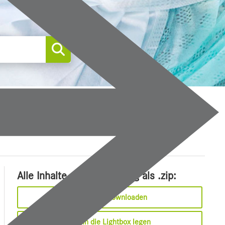
0
Alle Inhalte dieser Meldung als .zip:
Sofort downloaden
In die Lightbox legen