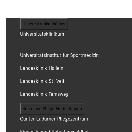
Unsere Krankenhäuser
Universitätsklinikum
(Campus LKH und Campus CDK)
Universitätsinstitut für Sportmedizin
Landesklinik Hallein
Landesklinik St. Veit
Landesklinik Tamsweg
Reha- und Pflege-Einrichtungen
Gunter Ladurner Pflegezentrum
Kinder Jugend Reha Leuwaldhof