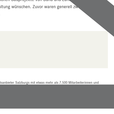
taltung wünschen. Zuvor waren generell zwei Prozent der
.
tsanbieter Salzburgs mit etwas mehr als 7.500 Mitarbeiterinnen und
 Millionen ambulante Patientinnen und Patienten im Jahr. Sie bestehen aus
d Campus Christian-Doppler-Klinik (CDK) in der Stadt Salzburg und den
an mehreren Reha-Einrichtungen im Bundesland.