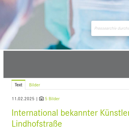
Medienmitteilungen
Downloads
Pressek
Text
Bilder
11.02.2025 |
5 Bilder
International bekannter Künstle
Lindhofstraße