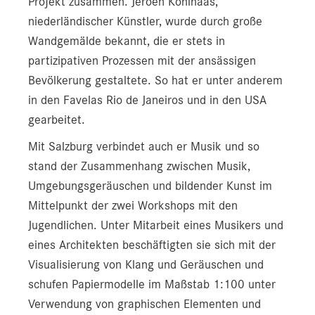
Projekt zusammen. Jeroen Kohlhaas,
niederländischer Künstler, wurde durch große
UK f. Radiotherapie und Radio-Onkologie
Wandgemälde bekannt, die er stets in
UK f. Urologie und Andrologie
partizipativen Prozessen mit der ansässigen
Bevölkerung gestaltete. So hat er unter anderem
Zentrum für Kinder- und Jugendmedizin
in den Favelas Rio de Janeiros und in den USA
UI f. Humangenetik
gearbeitet.
Mit Salzburg verbindet auch er Musik und so
UI f. Klinische Mikrobiologie und Hygiene
stand der Zusammenhang zwischen Musik,
UI f. Pathologie
Umgebungsgeräuschen und bildender Kunst im
Mittelpunkt der zwei Workshops mit den
UI f. Med.-Chem. Labordiagnostik – Zentrallabor
Jugendlichen. Unter Mitarbeit eines Musikers und
UI f. Radiologie
eines Architekten beschäftigten sie sich mit der
Visualisierung von Klang und Geräuschen und
UI f. Transfusionsmedizin
schufen Papiermodelle im Maßstab 1:100 unter
UI f. Physikalische Medizin und Rehabilitation
Verwendung von graphischen Elementen und