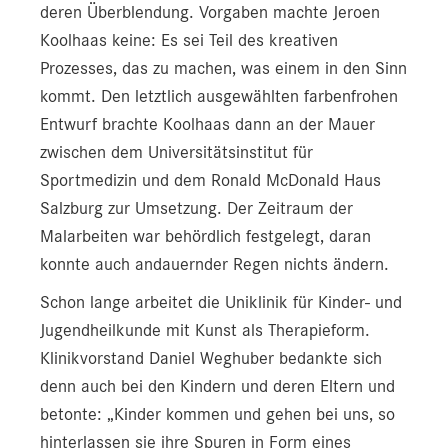
deren Überblendung. Vorgaben machte Jeroen
UI f. Sportmedizin
Koolhaas keine: Es sei Teil des kreativen
UK f. Gefäßchirurgie & endovaskuläre Chirurgie
Prozesses, das zu machen, was einem in den Sinn
kommt. Den letztlich ausgewählten farbenfrohen
HAL
Entwurf brachte Koolhaas dann an der Mauer
STV
zwischen dem Universitätsinstitut für
Sportmedizin und dem Ronald McDonald Haus
TAM
Salzburg zur Umsetzung. Der Zeitraum der
Bauprojekte
Malarbeiten war behördlich festgelegt, daran
konnte auch andauernder Regen nichts ändern.
UI f. Sportmedizin
Schon lange arbeitet die Uniklinik für Kinder- und
Presse
Jugendheilkunde mit Kunst als Therapieform.
Downloads
Klinikvorstand Daniel Weghuber bedankte sich
denn auch bei den Kindern und deren Eltern und
Pressebilder
betonte: „Kinder kommen und gehen bei uns, so
YOUNG.HOPE
hinterlassen sie ihre Spuren in Form eines