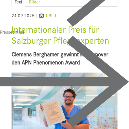
Text
Bilder
SALK
24.09.2025 |
1 Bild
Bauprojekte
Internationaler Preis für
Presseartikel
UI f. Sportmedizin
Salzburger Pflegeexperten
Presse
Clemens Berghamer gewinnt in Hannover
Downloads
den APN Phenomenon Award
Pressebilder
YOUNG.HOPE
Pressekontakt