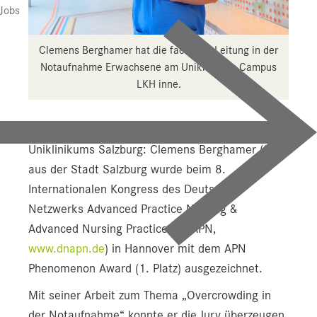
Jobs
Clemens Berghamer hat die fachliche Leitung in der
Notaufnahme Erwachsene am Uniklinikum Campus
LKH inne.
Großer Erfolg für das Pflegeteam des
Uniklinikums Salzburg: Clemens Berghamer (35)
aus der Stadt Salzburg wurde beim 8.
Internationalen Kongress des Deutschen
Netzwerks Advanced Practice Nursing &
Advanced Nursing Practice (DNAPN,
www.dnapn.de
) in Hannover mit dem APN
Phenomenon Award (1. Platz) ausgezeichnet.
Mit seiner Arbeit zum Thema „Overcrowding in
der Notaufnahme“ konnte er die Jury überzeugen