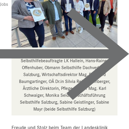
Presse
Jobs
Downloads
Pressebilder
YOUNG.HOPE
Pressekontakt
v. l.: Maria Schmidbauer, MSc,
Selbsthilfebeauftragte LK Hallein, Hans-Rainer
Offenhuber, Obmann Selbsthilfe Dachverband
Salzburg, Wirtschaftsdirektor Mag. Reinhard
Baumgartinger, OÄ Dr.in Silvia Reich-Weinberger,
Ärztliche Direktorin, Pflegedirektor Mag. Karl
Schwaiger, Monika Seidl, Geschäftsführung
Selbsthilfe Salzburg, Sabine Geistlinger, Sabine
Mayr (beide Selbsthilfe Salzburg)
Freude und Stolz beim Team der Landesklinik