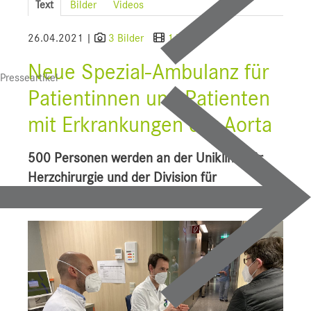
Text
Bilder
Videos
SALK
26.04.2021 |
3 Bilder
1 Video
Bauprojekte
Neue Spezial-Ambulanz für
Presseartikel
UI f. Sportmedizin
Patientinnen und Patienten
Presse
mit Erkrankungen der Aorta
Downloads
500 Personen werden an der Uniklinik für
Pressebilder
Herzchirurgie und der Division für
Gefäßchirurgie nachbehandelt
YOUNG.HOPE
Pressekontakt