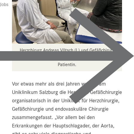
Jobs
Herzchirurg Andreas Vötsch (l.) und Gefäßchirurg
Siegmund Guggenbichler im Gespräch mit einer
Patientin.
Vor etwas mehr als drei Jahren wurden am
Uniklinikum Salzburg die Herz- und Gefäßchirurgie
organisatorisch in der Uniklinik für Herzchirurgie,
Gefäßchirurgie und endovaskuläre Chirurgie
zusammengefasst. „Vor allem bei den
Erkrankungen der Hauptschlagader, der Aorta,