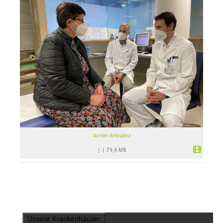
Aorten-Ambulanz
|
|
79,4 MB
Unsere Krankenhäuser