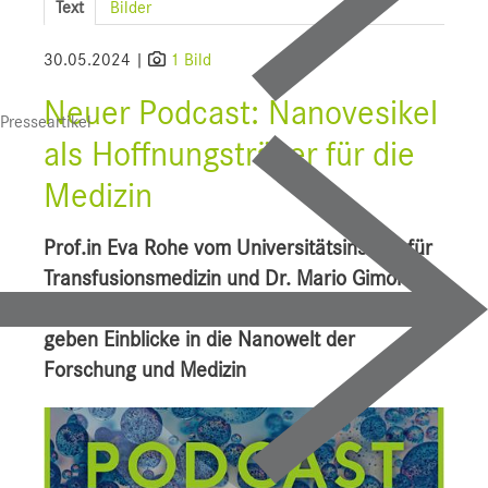
Text
Bilder
SALK
30.05.2024 |
1 Bild
Bauprojekte
Neuer Podcast: Nanovesikel
Presseartikel
UI f. Sportmedizin
als Hoffnungsträger für die
Presse
Medizin
Downloads
Prof.in Eva Rohe vom Universitätsinstitut für
Pressebilder
Transfusionsmedizin und Dr. Mario Gimona
von der Paracelsus Medizinischen Universität
YOUNG.HOPE
geben Einblicke in die Nanowelt der
Pressekontakt
Forschung und Medizin