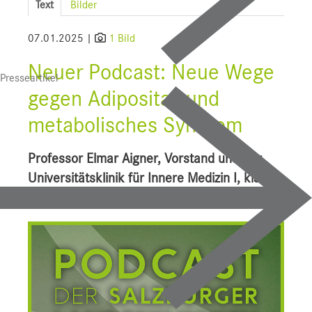
Text
Bilder
SALK
07.01.2025 |
1 Bild
Bauprojekte
Neuer Podcast: Neue Wege
Presseartikel
UI f. Sportmedizin
gegen Adipositas und
Presse
metabolisches Syndrom
Downloads
Professor Elmar Aigner, Vorstand unserer
Pressebilder
Universitätsklinik für Innere Medizin I, klärt
über diese Volkskrankheiten auf
YOUNG.HOPE
Pressekontakt