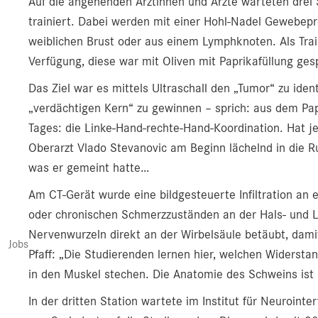
Auf die angehenden Ärztinnen und Ärzte warteten drei 
trainiert. Dabei werden mit einer Hohl-Nadel Gewebep
weiblichen Brust oder aus einem Lymphknoten. Als Trai
Verfügung, diese war mit Oliven mit Paprikafüllung gesp
Das Ziel war es mittels Ultraschall den „Tumor“ zu iden
„verdächtigen Kern“ zu gewinnen – sprich: aus dem Pa
Tages: die Linke-Hand-rechte-Hand-Koordination. Hat je
Oberarzt Vlado Stevanovic am Beginn lächelnd in die 
was er gemeint hatte…
Am CT-Gerät wurde eine bildgesteuerte Infiltration an
oder chronischen Schmerzzuständen an der Hals- und L
Nervenwurzeln direkt an der Wirbelsäule betäubt, dami
Jobs
Pfaff: „Die Studierenden lernen hier, welchen Widersta
in den Muskel stechen. Die Anatomie des Schweins ist 
In der dritten Station wartete im Institut für Neuroin