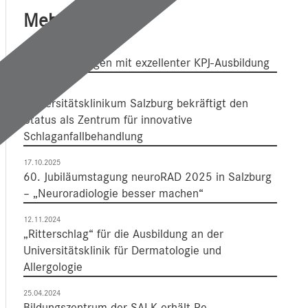
Mehr Dazu
09.06.2026
SALK überzeugen mit exzellenter KPJ-Ausbildung
04.05.2026
Universitätsklinikum Salzburg bekräftigt den
Status als Zentrum für innovative
Schlaganfallbehandlung
17.10.2025
60. Jubiläumstagung neuroRAD 2025 in Salzburg
– „Neuroradiologie besser machen“
12.11.2024
„Ritterschlag“ für die Ausbildung an der
Universitätsklinik für Dermatologie und
Allergologie
25.04.2024
Bildungszentrum der SALK erhält Re-