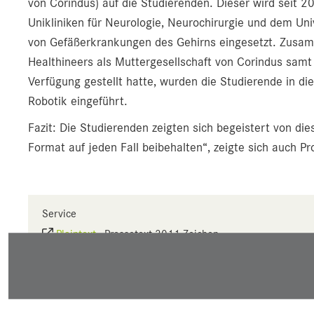
von Corindus) auf die Studierenden. Dieser wird seit 
Unikliniken für Neurologie, Neurochirurgie und dem Univ
von Gefäßerkrankungen des Gehirns eingesetzt. Zusam
Healthineers als Muttergesellschaft von Corindus samt
Verfügung gestellt hatte, wurden die Studierende in d
Robotik eingeführt.
Fazit: Die Studierenden zeigten sich begeistert von di
Format auf jeden Fall beibehalten“, zeigte sich auch Pro
Service
Plaintext
-
Pressetext 3011 Zeichen
Seite drucken
Link mailen