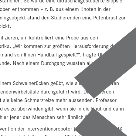
Stationen: So wurde eine ultraschallgesteuerte Biopsie
roben entnommen – z. B. aus einem Knoten in der
ningsobjekt stand den Studierenden eine Putenbrust zur
ickt.
tifizieren, um kontrolliert eine Probe aus dem
prika. „Wir kommen zur größten Herausforderung des
mand von Ihnen Handball gespielt?“, fragte Übungsleiter
Runde. Nach einem Durchgang wussten alle Studierenden,
 einem Schweinerücken geübt, wie sie etwa bei akuten
endenwirbelsäule durchgeführt wird. Dabei werden
t sie keine Schmerzreize mehr aussenden. Professor
nd es zu überwinden gibt, wenn sie in die Haut und dann
hier jener des Menschen sehr ähnlich.“
tervention der Interventionsroboter (System CorPath GRX