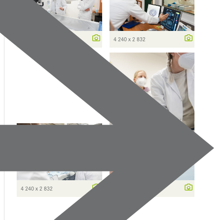
3 977 x 2 656
4 240 x 2 832
4 240 x 2 832
2 346 x 3 513