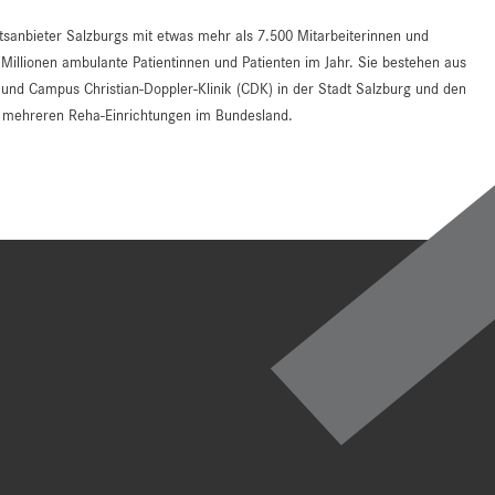
tsanbieter Salzburgs mit etwas mehr als 7.500 Mitarbeiterinnen und
 Millionen ambulante Patientinnen und Patienten im Jahr. Sie bestehen aus
d Campus Christian-Doppler-Klinik (CDK) in der Stadt Salzburg und den
an mehreren Reha-Einrichtungen im Bundesland.