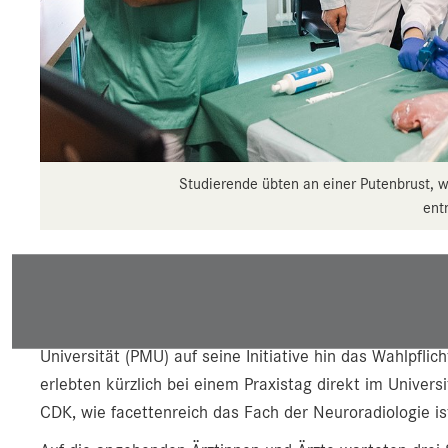
Studierende übten an einer Putenbrust,
ent
„Wir wollen den Studierenden zeigen, dass Radiologie e
den Patientinnen und Patienten arbeiten“, erklärt Profes
Neuroradiologie. Nach seiner Berufung ans Unikliniku
Universität (PMU) auf seine Initiative hin das Wahlpflic
erlebten kürzlich bei einem Praxistag direkt im Univer
CDK, wie facettenreich das Fach der Neuroradiologie is