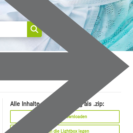
0
Alle Inhalte dieser Meldung als .zip:
Sofort downloaden
In die Lightbox legen