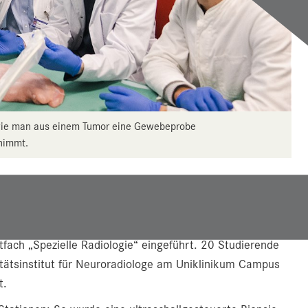
 wie man aus einem Tumor eine Gewebeprobe
nimmt.
in patientennahes Fach ist, in dem wir auch hands-on mit
sor Johannes Pfaff, Vorstand des Universitätsinstituts für
m Salzburg wurde an der Paracelsus Medizinischen
htfach „Spezielle Radiologie“ eingeführt. 20 Studierende
sitätsinstitut für Neuroradiologe am Uniklinikum Campus
t.