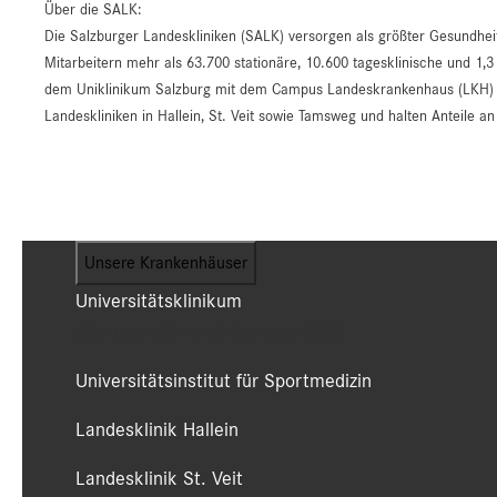
Über die SALK:
Die Salzburger Landeskliniken (SALK) versorgen als größter Gesundhei
Mitarbeitern mehr als 63.700 stationäre, 10.600 tagesklinische und 1,3
dem Uniklinikum Salzburg mit dem Campus Landeskrankenhaus (LKH) un
Landeskliniken in Hallein, St. Veit sowie Tamsweg und halten Anteile 
Unsere Krankenhäuser
Universitätsklinikum
(Campus LKH und Campus CDK)
Universitätsinstitut für Sportmedizin
Landesklinik Hallein
Landesklinik St. Veit