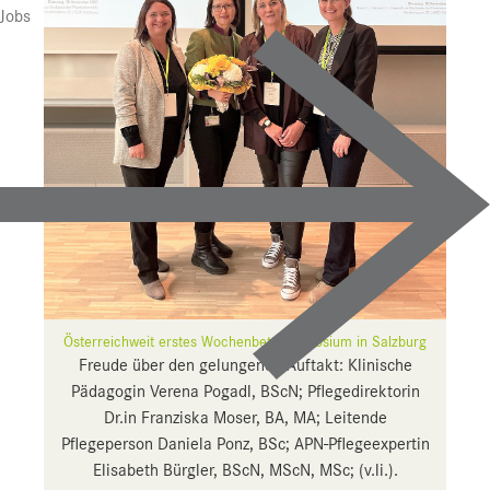
Presse
Jobs
Downloads
Pressebilder
YOUNG.HOPE
Pressekontakt
Österreichweit erstes Wochenbett-Symposium in Salzburg
Freude über den gelungenen Auftakt: Klinische
Pädagogin Verena Pogadl, BScN; Pflegedirektorin
Dr.in Franziska Moser, BA, MA; Leitende
Pflegeperson Daniela Ponz, BSc; APN-Pflegeexpertin
Elisabeth Bürgler, BScN, MScN, MSc; (v.li.).