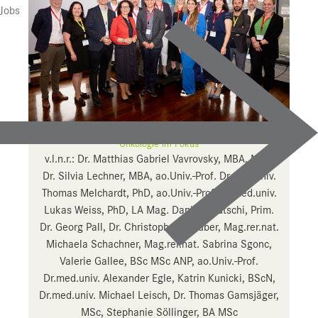
Presse
Jobs
Downloads
Pressebilder
YOUNG.HOPE
Pressekontakt
Onkologie im Fokus
v.l.n.r.: Dr. Matthias Gabriel Vavrovsky, MBA, Mag.
Dr. Silvia Lechner, MBA, ao.Univ.-Prof. Dr.med.univ.
Thomas Melchardt, PhD, ao.Univ.-Prof. Dr.med.univ.
Lukas Weiss, PhD, LA Mag. Daniela Gutschi, Prim.
Dr. Georg Pall, Dr. Christoph Kamhuber, Mag.rer.nat.
Michaela Schachner, Mag.rer.nat. Sabrina Sgonc,
Valerie Gallee, BSc MSc ANP, ao.Univ.-Prof.
Dr.med.univ. Alexander Egle, Katrin Kunicki, BScN,
Dr.med.univ. Michael Leisch, Dr. Thomas Gamsjäger,
MSc, Stephanie Söllinger, BA MSc