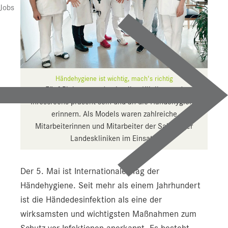
Presse
Jobs
Downloads
Pressebilder
YOUNG.HOPE
Händehygiene ist wichtig, mach's richtig
Pressekontakt
Fünf Plakate werden in allen Kliniken und
Infoscreens präsent sein und an die Händehygiene
erinnern. Als Models waren zahlreiche
Mitarbeiterinnen und Mitarbeiter der Salzburger
Landeskliniken im Einsatz.
Der 5. Mai ist Internationaler Tag der
Händehygiene. Seit mehr als einem Jahrhundert
ist die Händedesinfektion als eine der
wirksamsten und wichtigsten Maßnahmen zum
Schutz vor Infektionen anerkannt. Es besteht