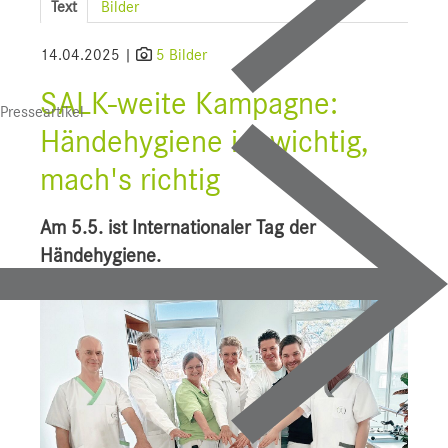
Text
Bilder
SALK
14.04.2025 |
5 Bilder
Wissenschaft
SALK-weite Kampagne:
Presseartikel
Uniklinikum Salzburg
Händehygiene ist wichtig,
CDK
mach's richtig
LKH
Am 5.5. ist Internationaler Tag der
HAL
Händehygiene.
STV
TAM
Bauprojekte
UI f. Sportmedizin