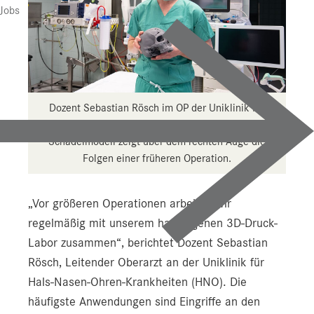
Jobs
Dozent Sebastian Rösch im OP der Uniklinik für
Hals-Nasen-Ohren-Krankheiten. Das ausgedruckte
Schädelmodell zeigt über dem rechten Auge die
Folgen einer früheren Operation.
„Vor größeren Operationen arbeiten wir
regelmäßig mit unserem hauseigenen 3D-Druck-
Labor zusammen“, berichtet Dozent Sebastian
Rösch, Leitender Oberarzt an der Uniklinik für
Hals-Nasen-Ohren-Krankheiten (HNO). Die
häufigste Anwendungen sind Eingriffe an den