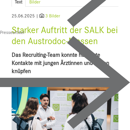
Text
Bilder
SALK
25.06.2025 |
3 Bilder
Bauprojekte
Starker Auftritt der SALK bei
Presseartikel
UI f. Sportmedizin
den Austrodoc-Messen
Presse
Das Recruiting-Team konnte hunderte
Downloads
Kontakte mit jungen Ärztinnen und Ärzten
knüpfen
Pressebilder
YOUNG.HOPE
Pressekontakt