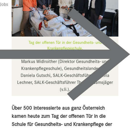
Jobs
Tag der offenen Tür in der Gesundheits- und
Krankenpflegeschule.
Maria Meusburger (Leiterin SALK-Bildungszentrum),
Markus Widlroither (Direktor Gesundheits- und
Krankenpflegeschule), Gesundheitslandesrätin
Daniela Gutschi, SALK-Geschäftsführerin Silvia
Lechner, SALK-Geschäftsführer Thomas Gamsjäger
(v.li.).
Über 500 Interessierte aus ganz Österreich
kamen heute zum Tag der offenen Tür in die
Schule für Gesundheits- und Krankenpflege der