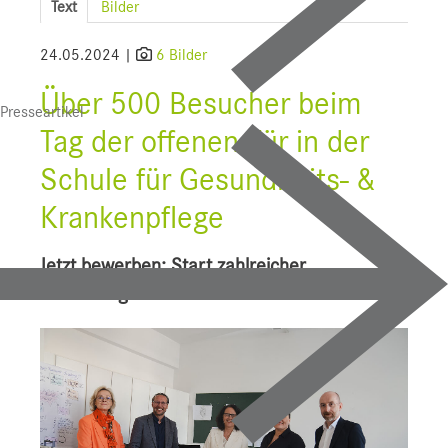
Text
Bilder
SALK
24.05.2024 |
6 Bilder
Bauprojekte
Über 500 Besucher beim
Presseartikel
UI f. Sportmedizin
Tag der offenen Tür in der
Presse
Schule für Gesundheits- &
Downloads
Krankenpflege
Pressebilder
Jetzt bewerben: Start zahlreicher
YOUNG.HOPE
Ausbildungen im Herbst
Pressekontakt