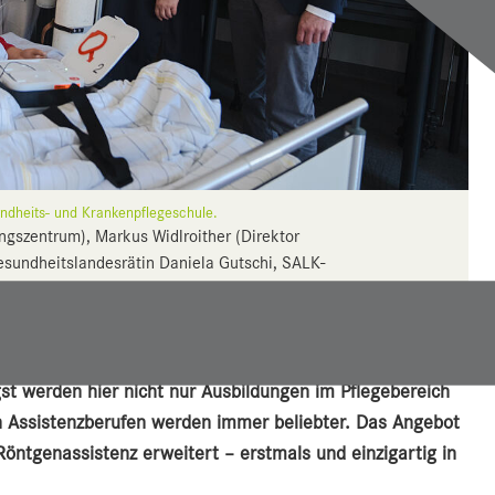
undheits- und Krankenpflegeschule.
ngszentrum), Markus Widlroither (Direktor
esundheitslandesrätin Daniela Gutschi, SALK-
-Geschäftsführer Thomas Gamsjäger (v.li.).
e zum Tag der offenen Tür in die Schule für Gesundheits-
st werden hier nicht nur Ausbildungen im Pflegebereich
n Assistenzberufen werden immer beliebter. Das Angebot
öntgenassistenz erweitert – erstmals und einzigartig in