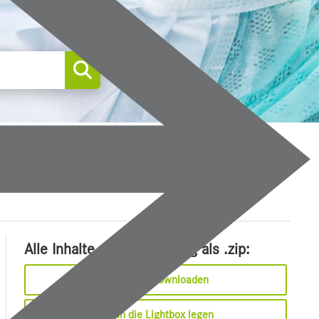
0
Alle Inhalte dieser Meldung als .zip:
Sofort downloaden
In die Lightbox legen