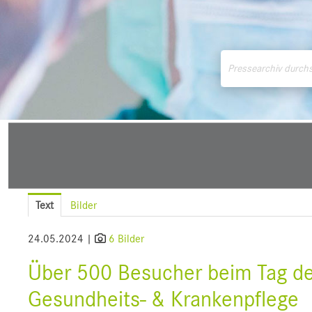
Medienmitteilungen
Downloads
Pressek
Text
Bilder
24.05.2024 |
6 Bilder
Über 500 Besucher beim Tag der
Gesundheits- & Krankenpflege