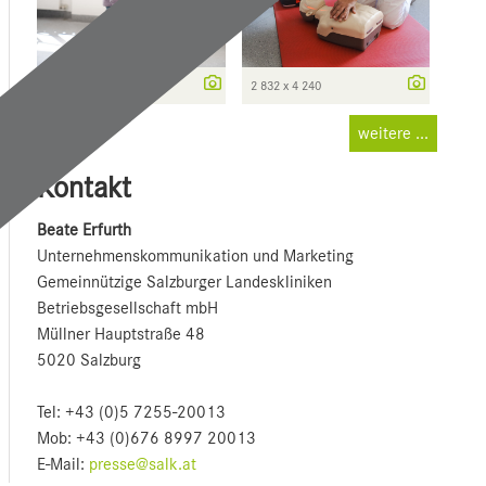
2 832 x 4 240
2 832 x 4 240
weitere ...
Kontakt
Beate Erfurth
Unternehmens­kommunikation und Marketing
Gemeinnützige Salzburger Landeskliniken
Betriebsgesellschaft mbH
Müllner Hauptstraße 48
5020 Salzburg
Tel: +43 (0)5 7255-20013
Mob: +43 (0)676 8997 20013
E-Mail:
presse@salk.at