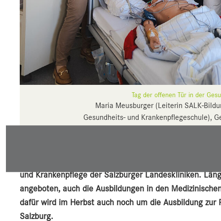
Tag der offenen Tür in der Ges
Maria Meusburger (Leiterin SALK-Bildu
Gesundheits- und Krankenpflegeschule), G
Geschäftsführerin Silvia Lechner, SALK
Über 500 Interessierte aus ganz Österreich kamen heut
und Krankenpflege der Salzburger Landeskliniken. Läng
angeboten, auch die Ausbildungen in den Medizinische
dafür wird im Herbst auch noch um die Ausbildung zur R
Salzburg.