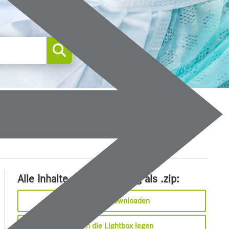
0
Alle Inhalte dieser Meldung als .zip:
Sofort downloaden
In die Lightbox legen