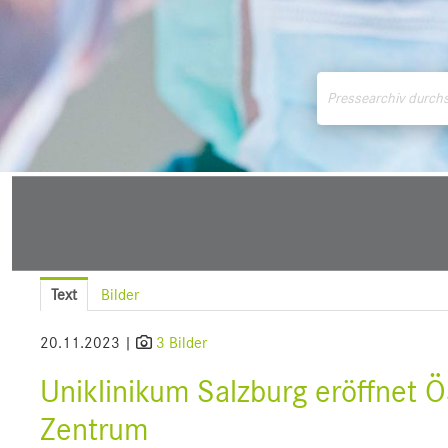
Medienmitteilungen
Downloads
Pressek
Text
Bilder
20.11.2023 |
3 Bilder
Uniklinikum Salzburg eröffnet Ös
Zentrum