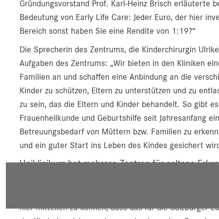
Gründungsvorstand Prof. Karl-Heinz Brisch erläuterte be
Bedeutung von Early Life Care: Jeder Euro, der hier inv
Bereich sonst haben Sie eine Rendite von 1:19?“
Die Sprecherin des Zentrums, die Kinderchirurgin Ulrik
Aufgaben des Zentrums: „Wir bieten in den Kliniken ei
Familien an und schaffen eine Anbindung an die verschi
Kinder zu schützen, Eltern zu unterstützen und zu entla
zu sein, das die Eltern und Kinder behandelt. So gibt e
Frauenheilkunde und Geburtshilfe seit Jahresanfang ei
Betreuungsbedarf von Müttern bzw. Familien zu erkenne
und ein guter Start ins Leben des Kindes gesichert wir
Uniklinikum hat mehrere Zentren für seltene Erkr
Kinder und Jugendliche seien in der Medizin und der m
benachteiligt, führte Dozent Paul Sungler, Geschäftsfüh
hier mitteilen zu können, dass das für die Salzburger L