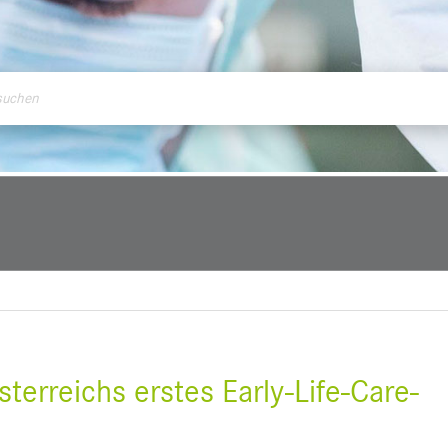
ontakt
terreichs erstes Early-Life-Care-