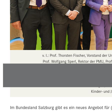
v. l.: Prof. Thorsten Fischer, Vorstand der 
Prof. Wolfgang Sperl, Rektor der PMU, Prof
Kinder- und Jugendheilkunde, Landesräti
Präsidentin der Österreichischen Gesellsc
Dr.in Beate Priewasser, Vorständin des I
Geschäftsführer Dozent Paul Sungler, Pro
Kinder- und 
Im Bundesland Salzburg gibt es ein neues Angebot für 