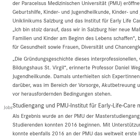
der Paracelsus Medizinischen Universität (PMU) eröffne
Geburtshilfe, Kinder- und Jugendheilkunde, Kinder- und 
Uniklinikums Salzburg und das Institut für Early Life C
„Ich bin stolz darauf, dass wir in Salzburg hier neue 
Familien und Kinder am Beginn des Lebens schaffen“, be
für Gesundheit sowie Frauen, Diversität und Chancenglei
„Die Gründungsgeschichte dieses interprofessionellen,
Bildungshaus St. Virgil“, erinnerte Professor Daniel We
Jugendheilkunde. Damals unterhielten sich Expertinne
darüber, was im Bereich der Vorsorge, Akutbetreuung u
vor herausfordernden Bedingungen stehen.
Studiengang und PMU-Institut für Early-Life-Car
Jobs
Als Ergebnis wurde an der PMU der Masterstudiengang E
Studierenden konnten 2016 beginnen. Mit Unterstützung
konnte ebenfalls 2016 an der PMU das weltweit erste I