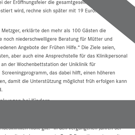
i der Eröffnungsfeier die gesamtgesellschaftliche
estiert wird, rechne sich später mit 19 Euro. „In welchem
e Metzger, erklärte den mehr als 100 Gästen die
ne noch niederschwelligere Beratung für Mütter und
edenen Angebote der Frühen Hilfe.“ Die Ziele seien,
sten, aber auch eine Ansprechstelle für das Klinikpersonal
s an der Wochenbettstation der Uniklinik für
n Screeningprogramm, das dabei hilft, einen höheren
n, damit die Unterstützung möglichst früh erfolgen kann
d.
ankungen bei Kindern
edizinischen Forschung unterrepräsentiert und krass
rer der Salzburger Landeskliniken aus: „Ich freue mich,
andeskliniken nicht gilt.“ In den vergangenen Jahren sei