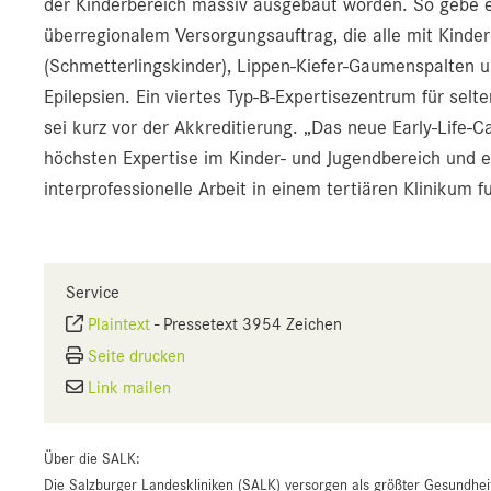
der Kinderbereich massiv ausgebaut worden. So gebe es
überregionalem Versorgungsauftrag, die alle mit Kinder
(Schmetterlingskinder), Lippen-Kiefer-Gaumenspalten 
Epilepsien. Ein viertes Typ-B-Expertisezentrum für se
sei kurz vor der Akkreditierung. „Das neue Early-Life-
höchsten Expertise im Kinder- und Jugendbereich und ein
interprofessionelle Arbeit in einem tertiären Klinikum fu
Service
Plaintext
-
Pressetext 3954 Zeichen
Seite drucken
Link mailen
Über die SALK:
Die Salzburger Landeskliniken (SALK) versorgen als größter Gesundhei