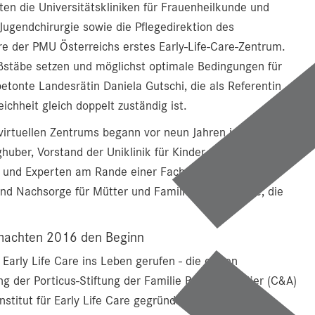
ten die Universitätskliniken für Frauenheilkunde und
Jugendchirurgie sowie die Pflegedirektion des
are der PMU Österreichs erstes Early-Life-Care-Zentrum.
Maßstäbe setzen und möglichst optimale Bedingungen für
tonte Landesrätin Daniela Gutschi, die als Referentin
chheit gleich doppelt zuständig ist.
 virtuellen Zentrums begann vor neun Jahren im
ghuber, Vorstand der Uniklinik für Kinder- und
n und Experten am Rande einer Fachveranstaltung
nd Nachsorge für Mütter und Familien zu tun wäre, die
e machten 2016 den Beginn
arly Life Care ins Leben gerufen - die ersten
 der Porticus-Stiftung der Familie Brenninkmeijer (C&A)
nstitut für Early Life Care gegründet werden. Dessen