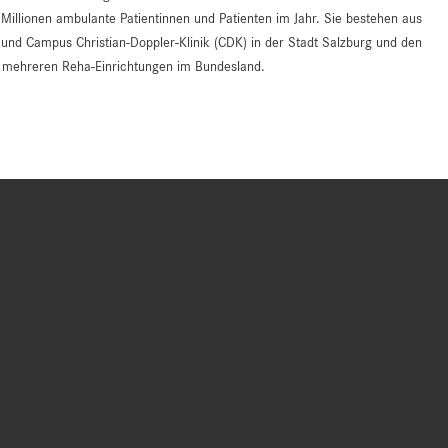
 Millionen ambulante Patientinnen und Patienten im Jahr. Sie bestehen aus
d Campus Christian-Doppler-Klinik (CDK) in der Stadt Salzburg und den
an mehreren Reha-Einrichtungen im Bundesland.