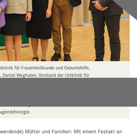
Uniklinik für Frauenheilkunde und Geburtshilfe,
. Daniel Weghuber, Vorstand der Uniklinik für
n Daniela Gutschi, Prof.in Daniela Karall,
haft für Kinder- und Jungendheilkunde (ÖGKJ),
nstituts für Early Life Care der PMU, SALK-
f. Roman Metzger, Vorstand der Uniklinik für
Jugendchirurgie.
(werdende) Mütter und Familien: Mit einem Festakt an