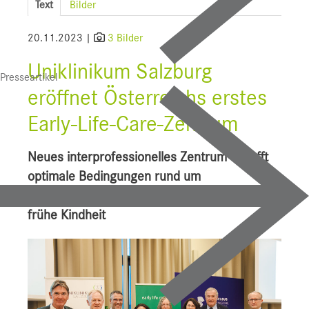
Text
Bilder
SALK
20.11.2023 |
3 Bilder
Bauprojekte
Uniklinikum Salzburg
Presseartikel
UI f. Sportmedizin
eröffnet Österreichs erstes
Presse
Early-Life-Care-Zentrum
Downloads
Neues interprofessionelles Zentrum schafft
Pressebilder
optimale Bedingungen rund um
Kinderwunsch, Schwangerschaft, Geburt und
YOUNG.HOPE
frühe Kindheit
Pressekontakt