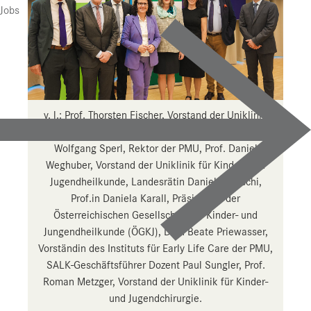
Jobs
v. l.: Prof. Thorsten Fischer, Vorstand der Uniklinik
für Frauenheilkunde und Geburtshilfe, Prof.
Wolfgang Sperl, Rektor der PMU, Prof. Daniel
Weghuber, Vorstand der Uniklinik für Kinder- und
Jugendheilkunde, Landesrätin Daniela Gutschi,
Prof.in Daniela Karall, Präsidentin der
Österreichischen Gesellschaft für Kinder- und
Jungendheilkunde (ÖGKJ), Dr.in Beate Priewasser,
Vorständin des Instituts für Early Life Care der PMU,
SALK-Geschäftsführer Dozent Paul Sungler, Prof.
Roman Metzger, Vorstand der Uniklinik für Kinder-
und Jugendchirurgie.