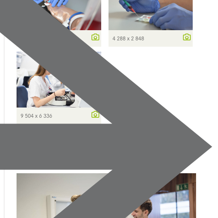
4 288 x 2 848
4 288 x 2 848
9 504 x 6 336
Dokumente (6)