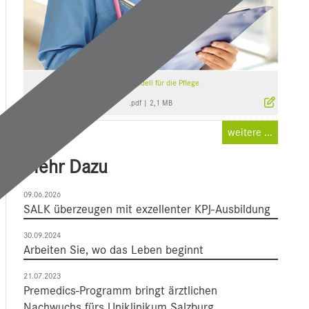
Karrieremodell für die Pflege
.pdf
|
2,1 MB
weitere ...
Mehr Dazu
09.06.2026
SALK überzeugen mit exzellenter KPJ-Ausbildung
30.09.2024
Arbeiten Sie, wo das Leben beginnt
21.07.2023
Premedics-Programm bringt ärztlichen
Nachwuchs fürs Uniklinikum Salzburg