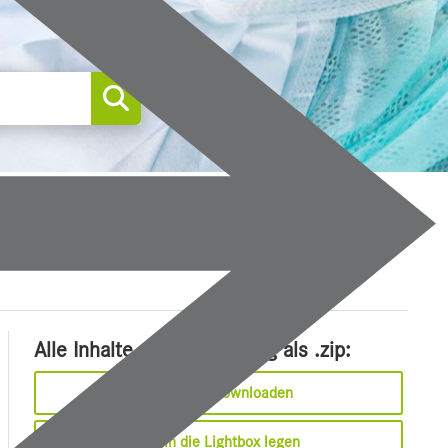
0
Alle Inhalte dieser Meldung als .zip:
Sofort downloaden
In die Lightbox legen