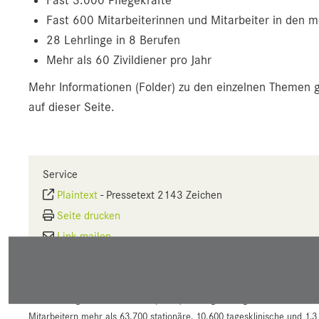
Fast 3.000 Pflegekräfte
Fast 600 Mitarbeiterinnen und Mitarbeiter in den m
28 Lehrlinge in 8 Berufen
Mehr als 60 Zivildiener pro Jahr
Mehr Informationen (Folder) zu den einzelnen Themen g
auf dieser Seite.
Service
Plaintext
-
Pressetext 2143 Zeichen
Seite drucken
Link mailen
Über die SALK:
Die Salzburger Landeskliniken (SALK) versorgen als größter Gesundhei
Mitarbeitern mehr als 63.700 stationäre, 10.600 tagesklinische und 1,3