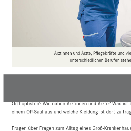
Ärztinnen und Ärzte, Pflegekräfte und vi
unterschiedlichen Berufen stehe
Wie kommen Patientinnen und Patienten vom Hubschra
passiert in der Pathologie oder Transfusionsmedizin (B
eigentlich Ergotherapeutinnen und Ergotherapeuten, Di
Orthoptisten? Wie nähen Ärztinnen und Ärzte? Was ist 
einem OP-Saal aus und welche Kleidung ist dort zu tra
Fragen über Fragen zum Alltag eines Groß-Krankenhause