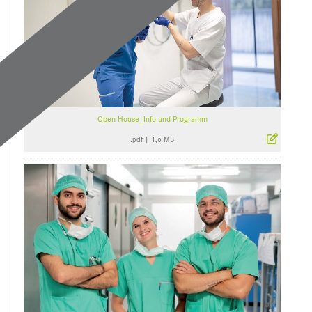
Open House_Info und Programm
.pdf
|
1,6 MB