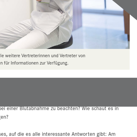
ele weitere Vertreterinnen und Vertreter von
n für Informationen zur Verfügung.
uber in den Schockraum oder in die Notaufnahme? Was
lutbank)? Was sind medizin-technische Dienste? Was tun
ätologinnen und Diätologen oder Orthoptistinnen und
bei einer Blutabnahme zu beachten? Wie schaut es in
gen?
s, auf die es alle interessante Antworten gibt: Am