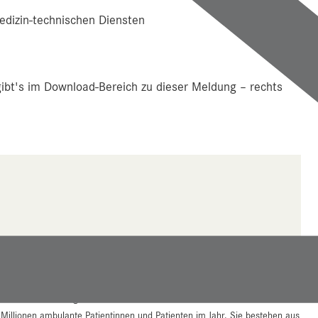
edizin-technischen Diensten
ibt's im Download-Bereich zu dieser Meldung – rechts
tsanbieter Salzburgs mit etwas mehr als 7.500 Mitarbeiterinnen und
 Millionen ambulante Patientinnen und Patienten im Jahr. Sie bestehen aus