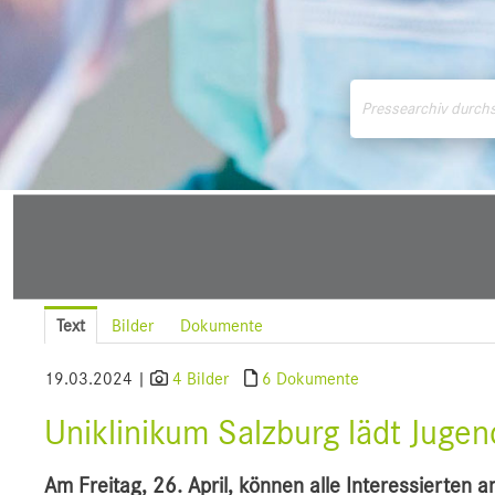
Medienmitteilungen
Downloads
Pressek
Text
Bilder
Dokumente
19.03.2024 |
4 Bilder
6 Dokumente
Uniklinikum Salzburg lädt Jugen
Am Freitag, 26. April, können alle Interessierte