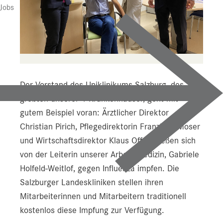
Jobs
Der Vorstand des Uniklinikums Salzburg, des
größten unserer 4 Krankenhäuser, geht mit
gutem Beispiel voran: Ärztlicher Direktor
Christian Pirich, Pflegedirektorin Franziska Moser
und Wirtschaftsdirektor Klaus Offner ließen sich
von der Leiterin unserer Arbeitsmedizin, Gabriele
Holfeld-Weitlof, gegen Influenza impfen. Die
Salzburger Landeskliniken stellen ihren
Mitarbeiterinnen und Mitarbeitern traditionell
kostenlos diese Impfung zur Verfügung.