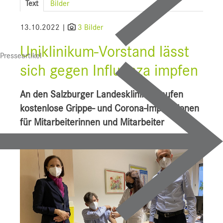
Text
Bilder
SALK
13.10.2022 |
3 Bilder
Bauprojekte
Uniklinikum-Vorstand lässt
Presseartikel
UI f. Sportmedizin
sich gegen Influenza impfen
Presse
An den Salzburger Landeskliniken laufen
Downloads
kostenlose Grippe- und Corona-Impfaktionen
für Mitarbeiterinnen und Mitarbeiter
Pressebilder
YOUNG.HOPE
Pressekontakt