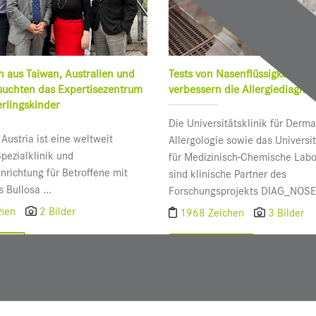
n aus Taiwan, Australien und
Tests von Nasenflüssigkeit und
uchten das Expertisezentrum
verbessern die Allergiediagnos
erlingskinder
Die Universitätsklinik für Derm
Austria ist eine weltweit
Allergologie sowie das Universit
pezialklinik und
für Medizinisch-Chemische Labo
nrichtung für Betroffene mit
sind klinische Partner des
 Bullosa ...
Forschungsprojekts DIAG_NOSE 
chen
2 Bilder
1968 Zeichen
3 Bilder
sen
Weiterlesen