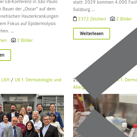
r EB-Konferenz in São Paulo
statt: 2029 kommen 4.000 Fach
 Bauer der „Oscar“ auf dem
Salzburg ...
genetischen Hauterkrankungen
2372 Zeichen
2 Bilder
em Fokus auf Epidermolysis
hen. ...
Weiterlesen
chen
2 Bilder
sen
LKH
/
UK f. Dermatologie und
25.09.2024
LKH
/
UK f. Derma
Allergologie