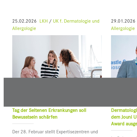
25.02.2026
LKH
/
UK f. Dermatologie und
29.01.2026
Allergologie
Allergologie
Tag der Seltenen Erkrankungen soll
Dermatologi
Bewusstsein schärfen
dem Jouni U
Award ausge
Der 28. Februar stellt Expertisezentren und