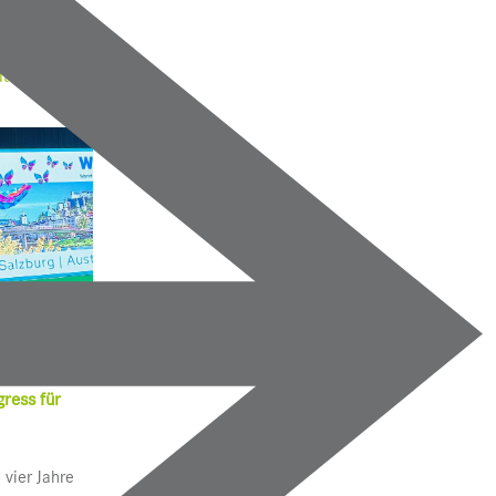
tologie und
ress für
 vier Jahre