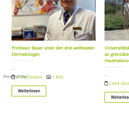
Professor Bauer unter den drei weltbesten
Universitäts
Dermatologen
an grenzübe
Hautmelan
...
...
Presseartikel
2176 Zeichen
1 Bild
2468 Zei
Weiterlesen
Weiterle