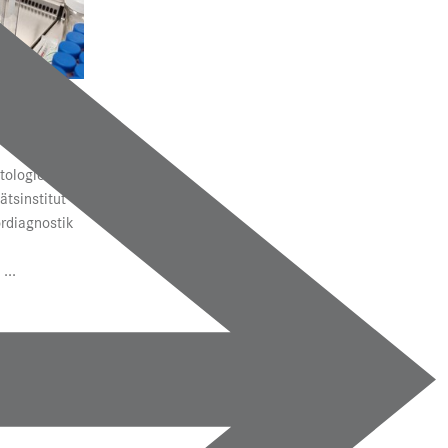
 Speichel
tik
atologie und
ätsinstitut
rdiagnostik
...