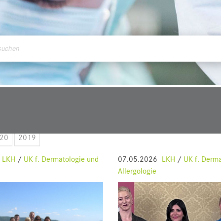
ontakt
20
2019
LKH
/
UK f. Dermatologie und
07.05.2026
LKH
/
UK f. Derma
Allergologie