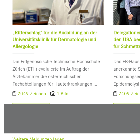
„Ritterschlag“ für die Ausbildung an der
Delegatione
Universitätsklinik für Dermatologie und
den USA bes
Allergologie
für Schmett
Die Eidgenössische Technische Hochschule
Das EB-Haus 
Zürich (ETH) evaluierte im Auftrag der
anerkannte S
Ärztekammer die österreichischen
Forschungsei
Fachabteilungen für Hauterkrankungen ...
Epidermolysis
2049 Zeichen
1 Bild
2409 Zei
Weiterlesen
Weiterle
Weitere Meldungen laden