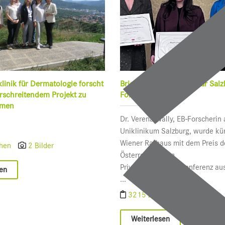
klinik für Dermatologie forscht
Brigitte-Hamann-Preis für Salz
rschreitendem Projekt zu
Forschung
omen
Dr. Verena Wally, EB-Forscherin
Uniklinikum Salzburg, wurde kür
Wiener Rathaus mit dem Preis d
chen
2 Bilder
Österreichischen
Privatuniversitätenkonferenz au
sen
...
3215 Zeichen
1 Bild
Weiterlesen