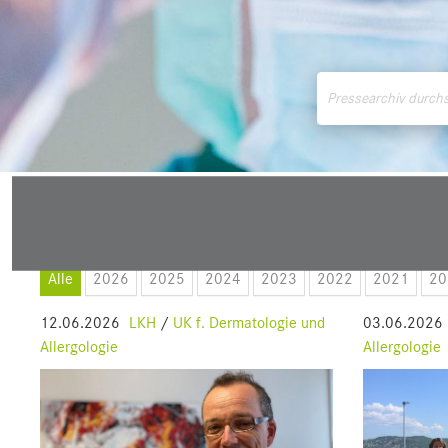
Medienmitteilungen
Downloads
Pressek
Alle
2026
2025
2024
2023
2022
2021
20
12.06.2026
LKH
/
UK f. Dermatologie und
03.06.2026
Allergologie
Allergologie