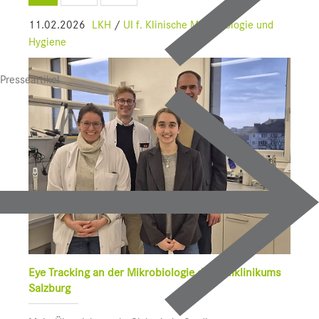
SALK
11.02.2026
LKH
/
UI f. Klinische Mikrobiologie und
Hygiene
Bauprojekte
Presseartikel
UI f. Sportmedizin
Presse
Downloads
Pressebilder
YOUNG.HOPE
Pressekontakt
Eye Tracking an der Mikrobiologie des Uniklinikums
Salzburg