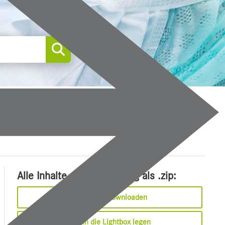
0
Alle Inhalte dieser Meldung als .zip:
Sofort downloaden
In die Lightbox legen