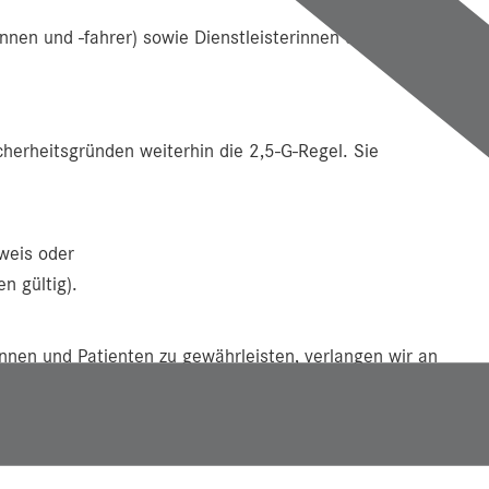
innen und -fahrer) sowie Dienstleisterinnen und
cherheitsgründen weiterhin die 2,5-G-Regel. Sie
weis oder
n gültig).
innen und Patienten zu gewährleisten, verlangen wir an
g vom Impf- bzw. Genesungsstatus im stationären und
t älter als 48 (!) Stunden – und im ambulanten Bereich