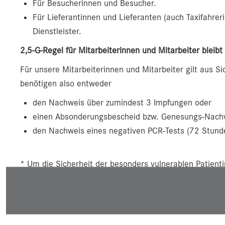
Für Besucherinnen und Besucher.
Für Lieferantinnen und Lieferanten (auch Taxifahrer
Dienstleister.
2,5-G-Regel für Mitarbeiterinnen und Mitarbeiter bleibt
Für unsere Mitarbeiterinnen und Mitarbeiter gilt aus Si
benötigen also entweder
den Nachweis über zumindest 3 Impfungen oder
einen Absonderungsbescheid bzw. Genesungs-Nach
den Nachweis eines negativen PCR-Tests (72 Stunde
* Um die Sicherheit der besonders vulnerablen Patient
der
Uniklinik für Innere Medizin III (Onkologie)
unabhängi
tageklinischen Bereich einen negativen PCR-Test – nich
einen negativen Antigen-Schnelltest.