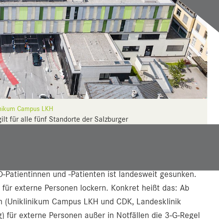
linikum Campus LKH
lt für alle fünf Standorte der Salzburger
 (im Bild) und CDK, Landesklinik Hallein,
und Landesklinik Tamsweg.
-Patientinnen und -Patienten ist landesweit gesunken.
 für externe Personen lockern. Konkret heißt das: Ab
ten (Uniklinikum Campus LKH und CDK, Landesklinik
g) für externe Personen außer in Notfällen die 3-G-Regel