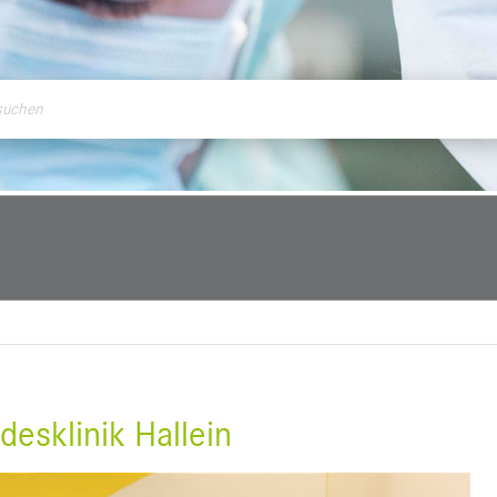
ontakt
desklinik Hallein