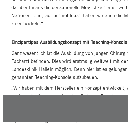
darüber hinaus die sensationelle Möglichkeit einer we
Nationen. Und, last but not least, haben wir auch die 
zu entwickeln.“
Einzigartiges Ausbildungskonzept mit Teaching-Konsole
Ganz wesentlich ist die Ausbildung von jungen Chirur
Facharzt befinden. Dies wird erstmalig weltweit mit de
Landesklinik Hallein möglich. Denn hier ist es gelunge
genannten Teaching-Konsole aufzubauen.
„Wir haben mit dem Hersteller ein Konzept entwickelt, 
Assistenzärztinnen und Assistenzärzte am Robotersyste
über die letzten sechs Jahre die Schwerpunkte am Land
haben und hierbei Spezialisierungen, wie die Hernienchi
Operationen aufgebaut haben“, so Emmanuel weiter.