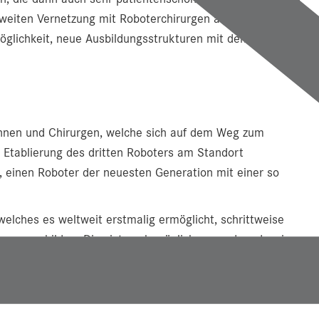
ltweiten Vernetzung mit Roboterchirurgen anderer
Möglichkeit, neue Ausbildungsstrukturen mit dem Roboter
ginnen und Chirurgen, welche sich auf dem Weg zum
r Etablierung des dritten Roboters am Standort
n, einen Roboter der neuesten Generation mit einer so
welches es weltweit erstmalig ermöglicht, schrittweise
m auszubilden. Dies ist auch möglich geworden, da wir
esklinikum Hallein unter meiner Führung fokussiert
rurgie, die Proktologie und die tageschirurgischen