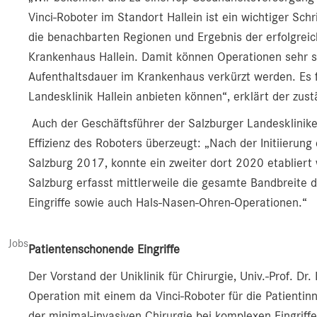
Vinci-Roboter im Standort Hallein ist ein wichtiger Sch
die benachbarten Regionen und Ergebnis der erfolgrei
Krankenhaus Hallein. Damit können Operationen sehr s
Aufenthaltsdauer im Krankenhaus verkürzt werden. Es f
Landesklinik Hallein anbieten können“, erklärt der zust
Auch der Geschäftsführer der Salzburger Landeskliniken 
Effizienz des Roboters überzeugt: „Nach der Initiierun
Salzburg 2017, konnte ein zweiter dort 2020 etablier
Salzburg erfasst mittlerweile die gesamte Bandbreite 
Eingriffe sowie auch Hals-Nasen-Ohren-Operationen.“
Jobs
Patientenschonende Eingriffe
Der Vorstand der Uniklinik für Chirurgie, Univ.-Prof. Dr
Operation mit einem da Vinci-Roboter für die Patientin
der minimal-invasiven Chirurgie bei komplexen Eingriff