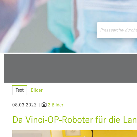
Medienmitteilungen
Downloads
Pressek
Text
Bilder
08.03.2022 |
2 Bilder
Da Vinci-OP-Roboter für die Lan