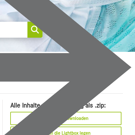
0
Alle Inhalte dieser Meldung als .zip:
Sofort downloaden
In die Lightbox legen