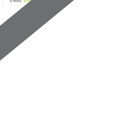
E-Mail:
presse@salk.at