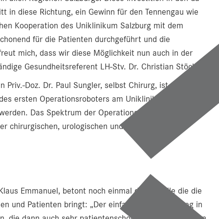
ritt in diese Richtung, ein Gewinn für den Tennengau wie
chen Kooperation des Uniklinikum Salzburg mit dem
chonend für die Patienten durchgeführt und die
reut mich, dass wir diese Möglichkeit nun auch in der
ändige Gesundheitsreferent LH-Stv. Dr. Christian Stöckl.
Priv.-Doz. Dr. Paul Sungler, selbst Chirurg, ist von der
g des ersten Operationsroboters am Uniklinikum in
t werden. Das Spektrum der Operationen am Uniklinikum
der chirurgischen, urologischen und gynäkologischen
. Klaus Emmanuel, betont noch einmal die Vorteile die die
nen und Patienten bringt: „Der einfachere Zugangsweg in
en, die dann auch sehr patientenschonend sind. Wir haben