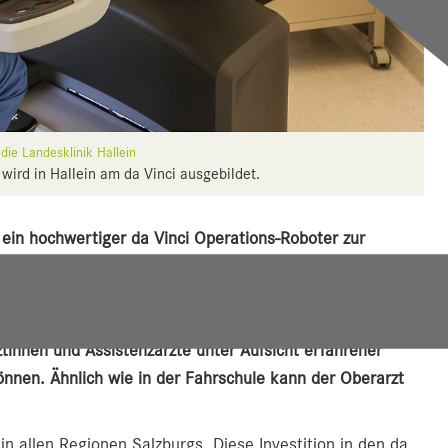
die Landesklinik Hallein
wird in Hallein am da Vinci ausgebildet.
 ein hochwertiger da Vinci Operations-Roboter zur
i Hernien- und Gallenblaseneingriffen erfolgreich im
allein auch zu einem besonderen Ausbildungsplatz für
Vinci-Roboter wurde zusätzlich mit einer Teaching-
ztinnen und Assistenzärzte unter Aufsicht erfahrener
nnen. Ähnlich wie in der Fahrschule kann der Oberarzt
g.
 allen Regionen Salzburgs. Diese Investition in den da