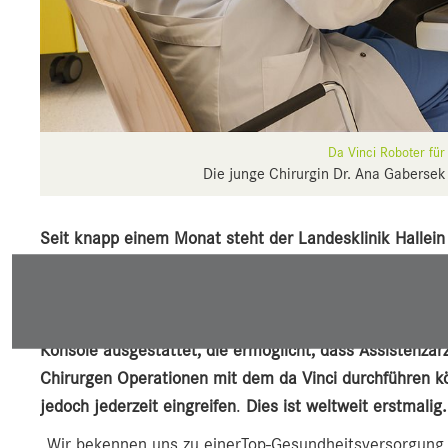
Da Vinci Roboter für 
Die junge Chirurgin Dr. Ana Gabersek 
Seit knapp einem Monat steht der Landesklinik Hallein
Verfügung. Mehr als 30 Mal war er seither vor allem be
Einsatz. In einem weiteren Schritt soll der Standort H
junge Chirurginnen und Chirurgen werden, denn der da 
Konsole ausgestattet, die ermöglicht, dass Assistenzär
Chirurgen Operationen mit dem da Vinci durchführen kö
jedoch jederzeit eingreifen
.
Dies ist weltweit erstmali
„Wir bekennen uns zu einerTop-Gesundheitsversorgung in