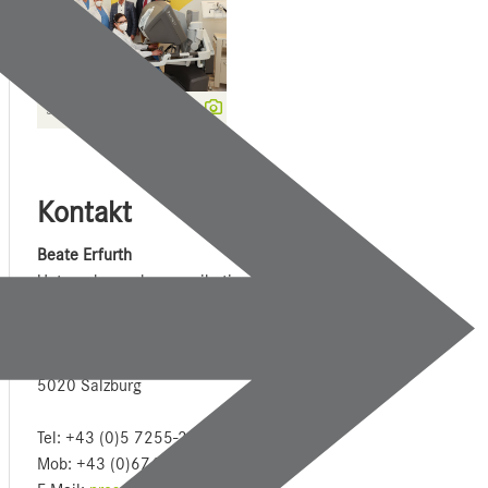
5 472 x 3 648
Kontakt
Beate Erfurth
Unternehmens­kommunikation und Marketing
Gemeinnützige Salzburger Landeskliniken
Betriebsgesellschaft mbH
Müllner Hauptstraße 48
5020 Salzburg
Tel: +43 (0)5 7255-20013
Mob: +43 (0)676 8997 20013