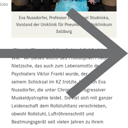
Presse
Jobs
Downloads
Eva Nussdorfer, Professor Dr. Michael Studnicka,
Vorstand der Uniklinik für Pneumologie Uniklinikum
Pressebilder
Salzburg
YOUNG.HOPE
Pressekontakt
„Wer ein Warum zu leben hat, erträgt fast jedes
Wie.“ An dieses Motto des Philosophen Friedrich
Nietzsche, das auch zum Lebensmotto des
Psychiaters Viktor Frankl wurde, der damit
seinem Schicksal im KZ trotzte, hält sich Eva
Nussdorfer, die unter Chronisch progressiver
Muskeldystrophie leidet. Sie hat sich mit ganzer
Leidenschaft dem Rollstuhltanz verschrieben,
obwohl Rollstuhl, Luftröhrenschnitt und
Beatmungsgerät seit vielen Jahren zu ihrem