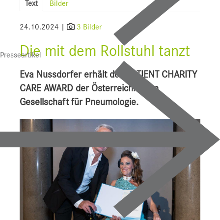
Text
Bilder
SALK
24.10.2024 |
3 Bilder
Wissenschaft
Die mit dem Rollstuhl tanzt
Presseartikel
Uniklinikum Salzburg
Eva Nussdorfer erhält den PATIENT CHARITY
CDK
CARE AWARD der Österreichischen
LKH
Gesellschaft für Pneumologie.
HAL
STV
TAM
Bauprojekte
UI f. Sportmedizin