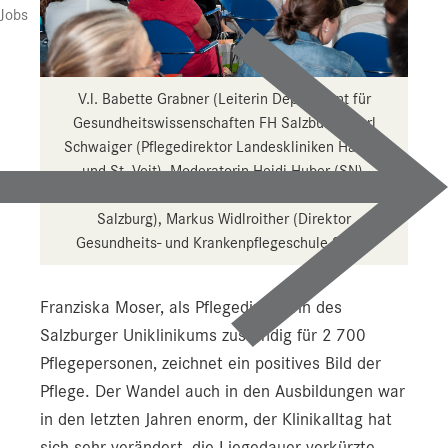
Presse
Jobs
Downloads
Pressebilder
V.l. Babette Grabner (Leiterin Department für
Gesundheitswissenschaften FH Salzburg), Karl
YOUNG.HOPE
Schwaiger (Pflegedirektor Landeskliniken Hallein
und St. Veit), Moderatorin Heidi Huber (SN),
Pressekontakt
Franziska Moser (Pflegedirektorin Uniklinikum
Salzburg), Markus Widlroither (Direktor
Gesundheits- und Krankenpflegeschule SALK)
Franziska Moser, als Pflegedirektorin des
Salzburger Uniklinikums zuständig für 2 700
Pflegepersonen, zeichnet ein positives Bild der
Pflege. Der Wandel auch in den Ausbildungen war
in den letzten Jahren enorm, der Klinikalltag hat
sich sehr verändert, die Liegedauer verkürzte