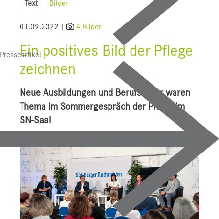
Text
Bilder
SALK
01.09.2022 |
4 Bilder
Wissenschaft
Ein positives Bild der Pflege
Presseartikel
Uniklinikum Salzburg
zeichnen
CDK
Neue Ausbildungen und Berufsbilder waren
LKH
Thema im Sommergespräch der Pflege im
SN-Saal
HAL
STV
TAM
Bauprojekte
UI f. Sportmedizin