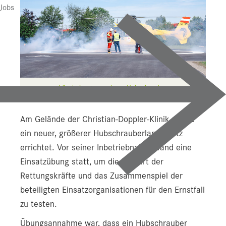
SA für Neuroanästhesie
Jobs
LKH
HAL
STV
Löscheinsatz an einem Hubschrauber
TAM
Bauprojekte
Am Gelände der Christian-Doppler-Klinik wurde
ein neuer, größerer Hubschrauberlandeplatz
UI f. Sportmedizin
errichtet. Vor seiner Inbetriebnahme fand eine
Presse
Einsatzübung statt, um die Zufahrt der
Rettungskräfte und das Zusammenspiel der
Downloads
beteiligten Einsatzorganisationen für den Ernstfall
Pressebilder
zu testen.
YOUNG.HOPE
Übungsannahme war, dass ein Hubschrauber