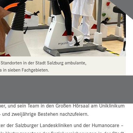
 Standorten in der Stadt Salzburg ambulante,
a in sieben Fachgebieten.
rona-Welle – wurden die ersten Patientinnen und
bulant behandelt. Nach dem Abflauen der Pandemie
auer, und sein Team in den Großen Hörsaal am Uniklinikum
 und zweijährige Bestehen nachzufeiern.
er der Salzburger Landeskliniken und der Humanocare –