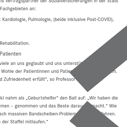
als Vertragspartner der Sozialversicherungen in der Stadt
 Fachgebieten an:
Kardiologie, Pulmologie, (beide inklusive Post-COVID),
ehabilitation.
Patienten
viele an uns geglaubt und uns unterstützt, sodass wir nun
 Wohle der Patientinnen und Patienten anbieten können.
 Zufriedenheit erfüllt“, so Professor Niebauer im
ckl nahm als „Geburtshelfer“ den Ball auf: „Wir haben die
nehmen – genommen und das Beste daraus gemacht.“ Wie
r nach massiven Bandscheiben-Problemen selbst erfahren.
der Staffel mitlaufen.“