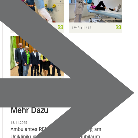
1 024 x 768
1 945 x 1 416
4 032 x 3 024
Mehr Dazu
18.11.2025
Ambulantes REHA Zentrum Salzburg am
Uniklinikum feiert fünfjähriges Jubiläum