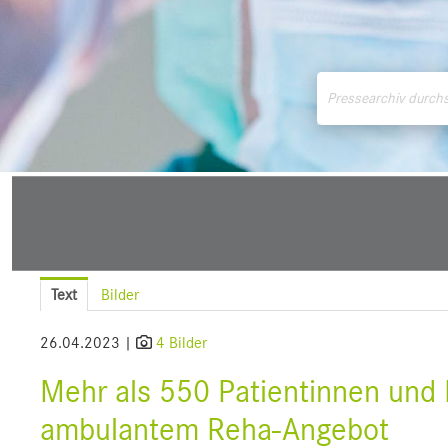
Medienmitteilungen
Downloads
Pressek
Text
Bilder
26.04.2023 |
4 Bilder
Mehr als 550 Patientinnen und P
ambulantem Reha-Angebot