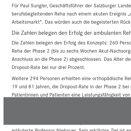
Für Paul Sungler, Geschäftsführer der Salzburger Lande
berufsbegleitenden Reha nach einem akuten Ereignis „
Arbeitsmarkt“. Das würden auch die begeisterten Rück
Die Zahlen belegen den Erfolg der ambulanten Re
Die Zahlen belegen den Erfolg des Konzepts: 260 Perso
Reha der Phase 2 (bis zu sechs Wochen Akut-Nachsorge
Anschluss an die Phase 2) abgeschlossen. Das Alter de
Dropout-Rate bei nur drei Prozent.
Weitere 294 Personen erhielten eine orthopädische Reh
19 und 81 Jahren, die Dropout-Rate in der Phase 2 bei
Patientinnen und Patienten eine Leistungsfähigkeit vo
Zentrum Salzburg ist ohne jeden Zweifel ein absolutes 
Es gibt aber noch Luft nach oben: „Nur 25 Prozent der 
bestehender Indikation überhaupt eine Reha. Und im I
erläuterte Professor Niebauer. Sein erklärtes Ziel ist 