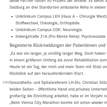
beide Partner halten 50 Prozent der Anteile. Es bietet 
Salzburg an drei Standorten ambulante Reha in sieben
Uniklinikum Campus LKH (Haus A – Chirurgie West): 
Stoffwechsel, Onkologie, Orthopädie.
Uniklinikum Campus CDK: Neurologie.
Imbergstraße 31A (Pro Mente Reha): Psychosoziale R
Begeisterte Rückmeldungen der Patientinnen und 
„Es war ein langer, ja unnötig langer Weg. Doch haben 
in einem größeren Umfang als zuvor Rehabilitation zum
Heute ist ein Tag, der mich und mein Team mit Stolz und
Rückblick auf den herausfordernden Start.
Jobs
Gesundheits- und Spitalsreferent LH-Stv. Christian Stö
beiden Seiten – öffentliche Hand und privates Unter
großartig die Einrichtung arbeitet, habe er im Vorjah
„Beim Vienna City Marathon konnte ich schon wieder in 