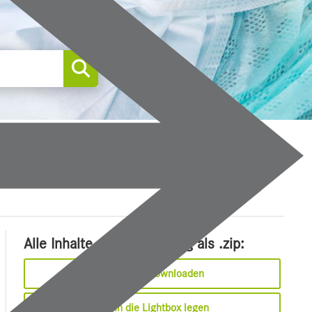
0
Alle Inhalte dieser Meldung als .zip:
Sofort downloaden
In die Lightbox legen