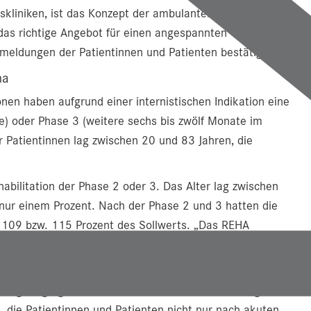
skliniken, ist das Konzept der ambulanten,
das richtige Angebot für einen angespannten
meldungen der Patientinnen und Patienten bestätigen.
ha
nen haben aufgrund einer internistischen Indikation eine
) oder Phase 3 (weitere sechs bis zwölf Monate im
r Patientinnen lag zwischen 20 und 83 Jahren, die
abilitation der Phase 2 oder 3. Das Alter lag zwischen
 nur einem Prozent. Nach der Phase 2 und 3 hatten die
n 109 bzw. 115 Prozent des Sollwerts. „Das REHA
Erfolgsprojekt“, bewertete Dozent Sungler diese Zahlen.
kardiologischen Patientinnen und Patienten erhalten trotz
nnergebirge gibt es noch kein ambulantes Reha-Angebot“,
es, die Patientinnen und Patienten nicht nur nach akuten