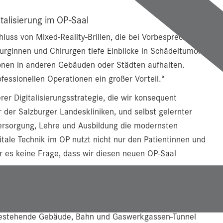
italisierung im OP-Saal
uss von Mixed-Reality-Brillen, die bei Vorbesprechungen
urginnen und Chirurgen tiefe Einblicke in Schädeltumore
onen in anderen Gebäuden oder Städten aufhalten.
ofessionellen Operationen ein großer Vorteil.“
erer Digitalisierungsstrategie, die wir konsequent
r der Salzburger Landeskliniken, und selbst gelernter
 Versorgung, Lehre und Ausbildung die modernsten
tale Technik im OP nutzt nicht nur den Patientinnen und
r es keine Frage, dass wir diesen neuen OP-Saal
derung
autechnisch eine Meisterleistung: „Wir haben an den
 bestehende Gebäude, Bahn und Gaswerkgassen-Tunnel