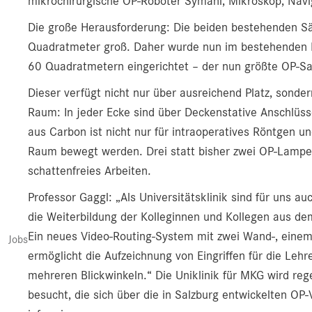
mikrochirurgische OP-Roboter Symani, Mikroskop, Navig
Die große Herausforderung: Die beiden bestehenden Säl
Quadratmeter groß. Daher wurde nun im bestehenden K
60 Quadratmetern eingerichtet – der nun größte OP-Sa
Dieser verfügt nicht nur über ausreichend Platz, sonde
Raum: In jeder Ecke sind über Deckenstative Anschlüss
aus Carbon ist nicht nur für intraoperatives Röntgen u
Raum bewegt werden. Drei statt bisher zwei OP-Lampe
schattenfreies Arbeiten.
Professor Gaggl: „Als Universitätsklinik sind für uns 
die Weiterbildung der Kolleginnen und Kollegen aus de
Ein neues Video-Routing-System mit zwei Wand-, ein
Jobs
ermöglicht die Aufzeichnung von Eingriffen für die Leh
mehreren Blickwinkeln.“ Die Uniklinik für MKG wird reg
besucht, die sich über die in Salzburg entwickelten OP