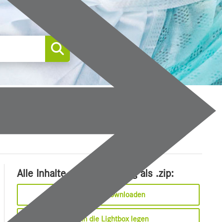
0
Alle Inhalte dieser Meldung als .zip:
Sofort downloaden
In die Lightbox legen