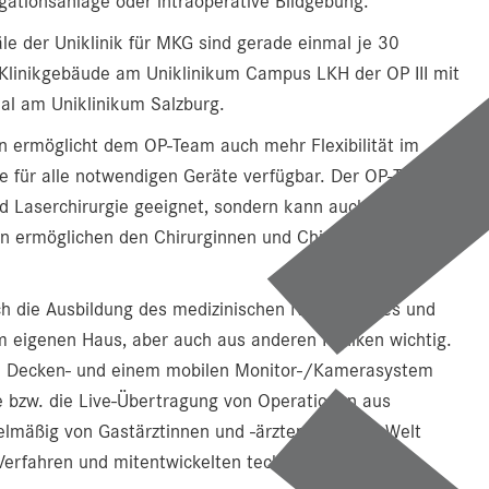
ationsanlage oder intraoperative Bildgebung.
e der Uniklinik für MKG sind gerade einmal je 30
linikgebäude am Uniklinikum Campus LKH der OP III mit
al am Uniklinikum Salzburg.
rn ermöglicht dem OP-Team auch mehr Flexibilität im
e für alle notwendigen Geräte verfügbar. Der OP-Tisch
nd Laserchirurgie geeignet, sondern kann auch frei im
n ermöglichen den Chirurginnen und Chirurgen
auch die Ausbildung des medizinischen Nachwuchses und
m eigenen Haus, aber auch aus anderen Kliniken wichtig.
em Decken- und einem mobilen Monitor-/Kamerasystem
re bzw. die Live-Übertragung von Operationen aus
elmäßig von Gastärztinnen und -ärzten aus aller Welt
-Verfahren und mitentwickelten technischen Geräte