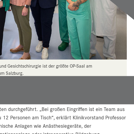
- und Gesichtschirurgie ist der größte OP-Saal am
um Salzburg.
rgie (MKG) werden regelmäßig spektakuläre und
ildungen (Lippen-Kiefer-Gaumenspalten oder kraniofaziale
ten durchgeführt. „Bei großen Eingriffen ist ein Team aus
u 12 Personen am Tisch“, erklärt Klinikvorstand Professor
ische Anlagen wie Anästhesiegeräte, der