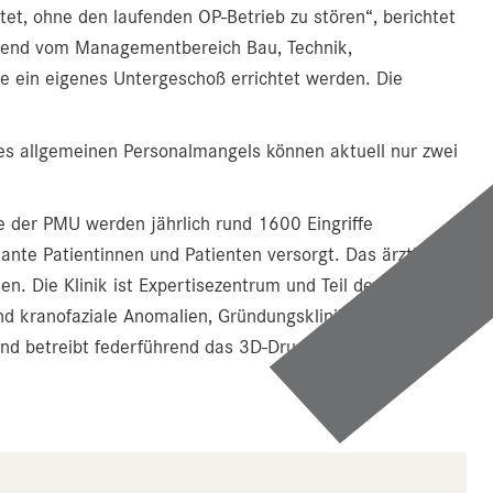
tet, ohne den laufenden OP-Betrieb zu stören“, berichtet
rabend vom Managementbereich Bau, Technik,
e ein eigenes Untergeschoß errichtet werden. Die
des allgemeinen Personalmangels können aktuell nur zwei
ie der PMU werden jährlich rund 1600 Eingriffe
nte Patientinnen und Patienten versorgt. Das ärztliche
n. Die Klinik ist Expertisezentrum und Teil des European
d kranofaziale Anomalien, Gründungsklinik des Zentrums
und betreibt federführend das 3D-Drucklabor des