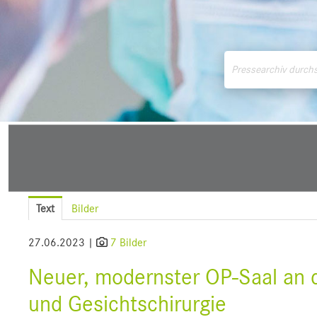
Medienmitteilungen
Downloads
Pressek
Text
Bilder
27.06.2023 |
7 Bilder
Neuer, modernster OP-Saal an de
und Gesichtschirurgie