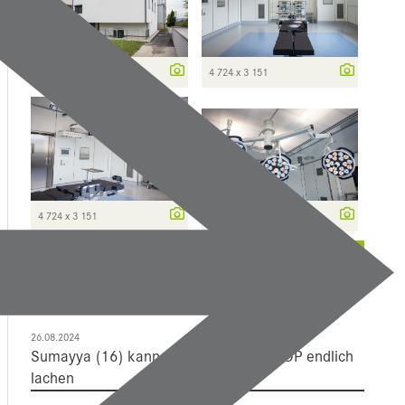
4 724 x 3 151
4 724 x 3 151
4 724 x 3 151
4 724 x 2 785
weitere ...
Mehr Dazu
26.08.2024
Sumayya (16) kann nach 20-Stunden-OP endlich
lachen