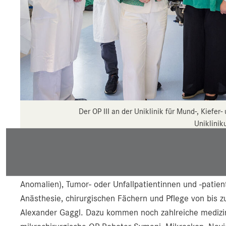
Der OP III an der Uniklinik für Mund-, Kiefer
Uniklinik
An der Uniklinik für Mund-, Kiefer- und Gesichtschiru
interdisziplinäre Eingriffe an Kindern mit Schädelfehlb
Anomalien), Tumor- oder Unfallpatientinnen und -patien
Anästhesie, chirurgischen Fächern und Pflege von bis z
Alexander Gaggl. Dazu kommen noch zahlreiche medizin