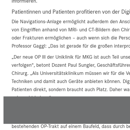
informieren.
Patientinnen und Patienten profitieren von der Dig
Die Navigations-Anlage ermöglicht außerdem den Anschl
von Eingriffen anhand von MRI- und CT-Bildern den Chir
oder Frakturen ermöglichen – auch wenn sich die Pers
Professor Gaggl: „Das ist gerade für die großen interpr
„Der neue OP III der Uniklinik für MKG ist auch Teil uns
verfolgen“, betont Dozent Paul Sungler, Geschäftsführe
Chirurg. „Als Universitätsklinikum müssen wir für die
Techniken und damit auch Geräte anbieten können. Digi
Patienten direkt, sondern braucht auch Platz. Daher wa
gebraucht haben.“
Neuer OP-Trakt war bautechnisch eine Herausfor
Der neue OP III ist nicht nur medizin-, sondern auch b
bestehenden OP-Trakt auf einem Baufeld, dass durch