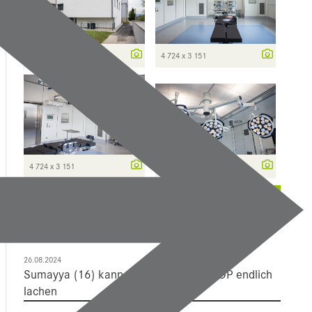
4 724 x 3 151
4 724 x 3 151
4 724 x 3 151
4 724 x 2 785
weitere ...
Mehr Dazu
26.08.2024
Sumayya (16) kann nach 20-Stunden-OP endlich
lachen