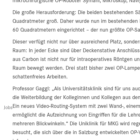
mikrochirurgische OP-Roboter Symani, Mikroskop, Navig
Die große Herausforderung: Die beiden bestehenden Säl
Quadratmeter groß. Daher wurde nun im bestehenden K
60 Quadratmetern eingerichtet – der nun größte OP-Sa
Dieser verfügt nicht nur über ausreichend Platz, sonde
Raum: In jeder Ecke sind über Deckenstative Anschlüss
aus Carbon ist nicht nur für intraoperatives Röntgen u
Raum bewegt werden. Drei statt bisher zwei OP-Lampe
schattenfreies Arbeiten.
Professor Gaggl: „Als Universitätsklinik sind für uns 
die Weiterbildung der Kolleginnen und Kollegen aus de
Ein neues Video-Routing-System mit zwei Wand-, ein
Jobs
ermöglicht die Aufzeichnung von Eingriffen für die Leh
mehreren Blickwinkeln.“ Die Uniklinik für MKG wird reg
besucht, die sich über die in Salzburg entwickelten OP