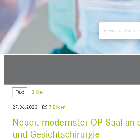
Medienmitteilungen
Downloads
Pressek
Text
Bilder
27.06.2023 |
7 Bilder
Neuer, modernster OP-Saal an de
und Gesichtschirurgie