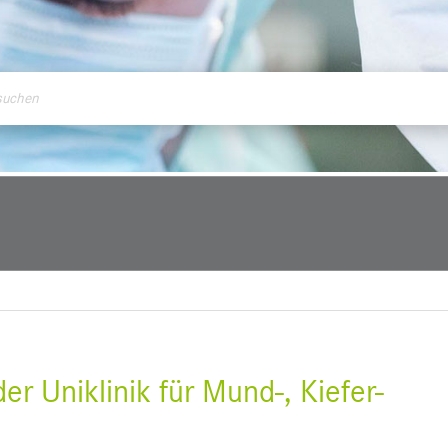
ontakt
r Uniklinik für Mund-, Kiefer-