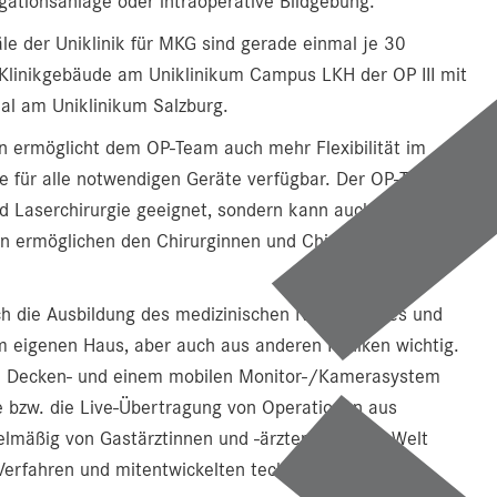
ationsanlage oder intraoperative Bildgebung.
e der Uniklinik für MKG sind gerade einmal je 30
linikgebäude am Uniklinikum Campus LKH der OP III mit
al am Uniklinikum Salzburg.
rn ermöglicht dem OP-Team auch mehr Flexibilität im
e für alle notwendigen Geräte verfügbar. Der OP-Tisch
nd Laserchirurgie geeignet, sondern kann auch frei im
n ermöglichen den Chirurginnen und Chirurgen
auch die Ausbildung des medizinischen Nachwuchses und
m eigenen Haus, aber auch aus anderen Kliniken wichtig.
em Decken- und einem mobilen Monitor-/Kamerasystem
re bzw. die Live-Übertragung von Operationen aus
elmäßig von Gastärztinnen und -ärzten aus aller Welt
-Verfahren und mitentwickelten technischen Geräte