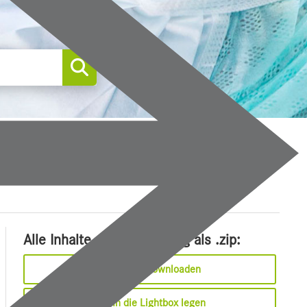
0
Alle Inhalte dieser Meldung als .zip:
Sofort downloaden
In die Lightbox legen