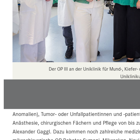
Der OP III an der Uniklinik für Mund-, Kiefer
Uniklinik
An der Uniklinik für Mund-, Kiefer- und Gesichtschiru
interdisziplinäre Eingriffe an Kindern mit Schädelfehlb
Anomalien), Tumor- oder Unfallpatientinnen und -patien
Anästhesie, chirurgischen Fächern und Pflege von bis z
Alexander Gaggl. Dazu kommen noch zahlreiche medizin