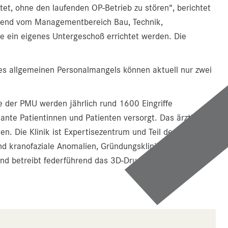
tet, ohne den laufenden OP-Betrieb zu stören“, berichtet
rabend vom Managementbereich Bau, Technik,
e ein eigenes Untergeschoß errichtet werden. Die
des allgemeinen Personalmangels können aktuell nur zwei
ie der PMU werden jährlich rund 1600 Eingriffe
nte Patientinnen und Patienten versorgt. Das ärztliche
n. Die Klinik ist Expertisezentrum und Teil des European
d kranofaziale Anomalien, Gründungsklinik des Zentrums
und betreibt federführend das 3D-Drucklabor des