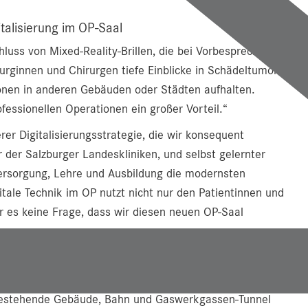
italisierung im OP-Saal
uss von Mixed-Reality-Brillen, die bei Vorbesprechungen
urginnen und Chirurgen tiefe Einblicke in Schädeltumore
onen in anderen Gebäuden oder Städten aufhalten.
ofessionellen Operationen ein großer Vorteil.“
erer Digitalisierungsstrategie, die wir konsequent
r der Salzburger Landeskliniken, und selbst gelernter
 Versorgung, Lehre und Ausbildung die modernsten
tale Technik im OP nutzt nicht nur den Patientinnen und
r es keine Frage, dass wir diesen neuen OP-Saal
derung
autechnisch eine Meisterleistung: „Wir haben an den
 bestehende Gebäude, Bahn und Gaswerkgassen-Tunnel