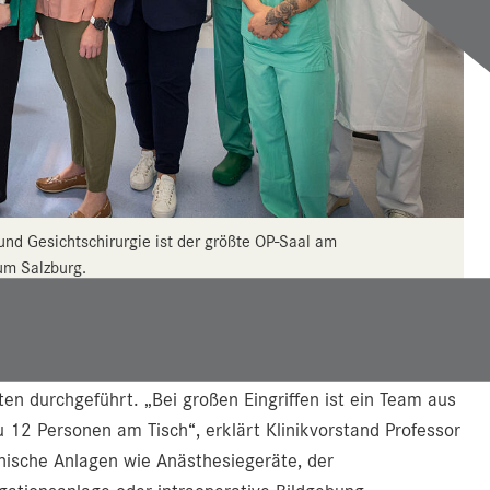
- und Gesichtschirurgie ist der größte OP-Saal am
um Salzburg.
rgie (MKG) werden regelmäßig spektakuläre und
ildungen (Lippen-Kiefer-Gaumenspalten oder kraniofaziale
ten durchgeführt. „Bei großen Eingriffen ist ein Team aus
u 12 Personen am Tisch“, erklärt Klinikvorstand Professor
ische Anlagen wie Anästhesiegeräte, der