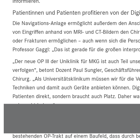
informieren.
Patientinnen und Patienten profitieren von der Dig
Die Navigations-Anlage ermöglicht außerdem den Anschl
von Eingriffen anhand von MRI- und CT-Bildern den Chir
oder Frakturen ermöglichen – auch wenn sich die Pers
Professor Gaggl: „Das ist gerade für die großen interpr
„Der neue OP III der Uniklinik für MKG ist auch Teil uns
verfolgen“, betont Dozent Paul Sungler, Geschäftsführe
Chirurg. „Als Universitätsklinikum müssen wir für die
Techniken und damit auch Geräte anbieten können. Digi
Patienten direkt, sondern braucht auch Platz. Daher wa
gebraucht haben.“
Neuer OP-Trakt war bautechnisch eine Herausfor
Der neue OP III ist nicht nur medizin-, sondern auch b
bestehenden OP-Trakt auf einem Baufeld, dass durch