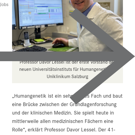
Presse
Jobs
Downloads
Pressebilder
YOUNG.HOPE
Pressekontakt
Professor Davor Lessel ist der erste Vorstand des
neuen Universitätsinstituts für Humangenetik am
Uniklinikum Salzburg
„Humangenetik ist ein sehr breites Fach und baut
eine Brücke zwischen der Grundlagenforschung
und der klinischen Medizin. Sie spielt heute in
mittlerweile allen medizinischen Fächern eine
Rolle“, erklärt Professor Davor Lessel. Der 41-