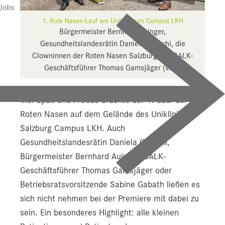
Presse
Jobs
1. Rote Nasen-Lauf am Uniklinikum Campus LKH
Downloads
Bürgermeister Bernhard Auinger,
Gesundheitslandesrätin Daniela Gutschi, die
Pressebilder
Clowninnen der Roten Nasen Salzburg und SALK-
YOUNG.HOPE
Geschäftsführer Thomas Gamsjäger (v.li.).
Pressekontakt
Viel Spaß und Freude brachte der 1. Lauf der
Roten Nasen auf dem Gelände des Uniklinikums
Salzburg Campus LKH. Auch
Gesundheitslandesrätin Daniela Gutschi,
Bürgermeister Bernhard Auinger, SALK-
Geschäftsführer Thomas Gamsjäger oder
Betriebsratsvorsitzende Sabine Gabath ließen es
sich nicht nehmen bei der Premiere mit dabei zu
sein. Ein besonderes Highlight: alle kleinen