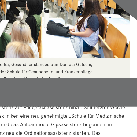
erka, Gesundheitslandesrätin Daniela Gutschi,
or der Schule für Gesundheits- und Krankenpflege
in Franziska Moser beim Ausbildungsstart
d eine Klasse in der OTA-Ausbildung, zusätzlich kommen
stenz auf Pflegefachassistenz hinzu. Seit letzter Woche
skliniken eine neu genehmigte „Schule für Medizinische
ng und das Aufbaumodul Gipsassistenz begonnen, im
 neu die Ordinationsassistenz starten. Das