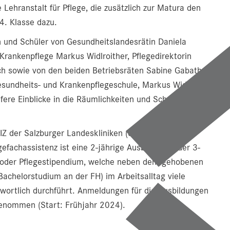
ehranstalt für Pflege, die zusätzlich zur Matura den
 4. Klasse dazu.
n und Schüler von Gesundheitslandesrätin Daniela
Krankenpflege Markus Widlroither, Pflegedirektorin
rich sowie von den beiden Betriebsräten Sabine Gabath
sundheits- und Krankenpflegeschule, Markus Widlroither,
efere Einblicke in die Räumlichkeiten und Schwerpunkte
IZ der Salzburger Landeskliniken (SALK) werden
efachassistenz ist eine 2-jährige Ausbildung (oder 3-
ss oder Pflegestipendium, welche neben dem gehobenen
Bachelorstudium an der FH) im Arbeitsalltag viele
wortlich durchführt. Anmeldungen für die Ausbildungen
enommen (Start: Frühjahr 2024).