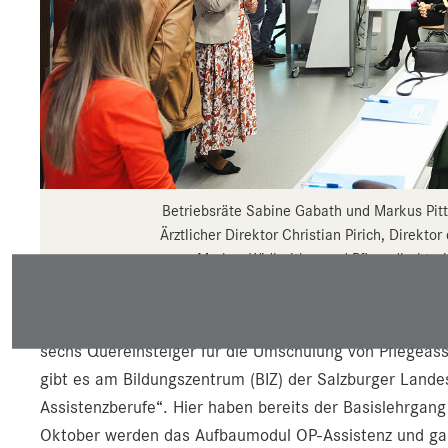
Betriebsräte Sabine Gabath und Markus Pitt
Ärztlicher Direktor Christian Pirich, Direkt
Markus Widlroither und Pflegedirektor
Es beginnen somit zwei Klassen der PFA-Ausbildung un
sechs Quereinsteiger für die Umschulung von Pflegeassi
gibt es am Bildungszentrum (BIZ) der Salzburger Lande
Assistenzberufe“. Hier haben bereits der Basislehrga
Oktober werden das Aufbaumodul OP-Assistenz und ganz