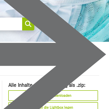
0
Alle Inhalte dieser Meldung als .zip:
Sofort downloaden
In die Lightbox legen