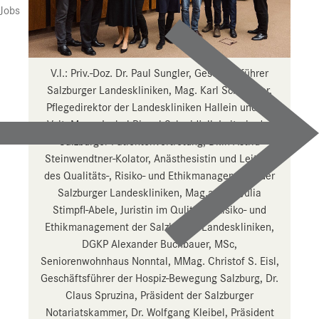
Presse
Jobs
Downloads
Pressebilder
V.l.: Priv.-Doz. Dr. Paul Sungler, Geschäftsführer
Salzburger Landeskliniken, Mag. Karl Schwaiger,
YOUNG.HOPE
Pflegedirektor der Landeskliniken Hallein und St.
Pressekontakt
Veit, Mag.a Isabel Rippel-Schmidjell, Leiterin der
Salzburger Patientenvertretung, Dr.in Astrid
Steinwendtner-Kolator, Anästhesistin und Leiterin
des Qualitäts-, Risiko- und Ethikmanagements der
Salzburger Landeskliniken, Mag.a Dr.in Julia
Stimpfl-Abele, Juristin im Qulitäts-, Risiko- und
Ethikmanagement der Salzburger Landeskliniken,
DGKP Alexander Buchbauer, MSc,
Seniorenwohnhaus Nonntal, MMag. Christof S. Eisl,
Geschäftsführer der Hospiz-Bewegung Salzburg, Dr.
Claus Spruzina, Präsident der Salzburger
Notariatskammer, Dr. Wolfgang Kleibel, Präsident