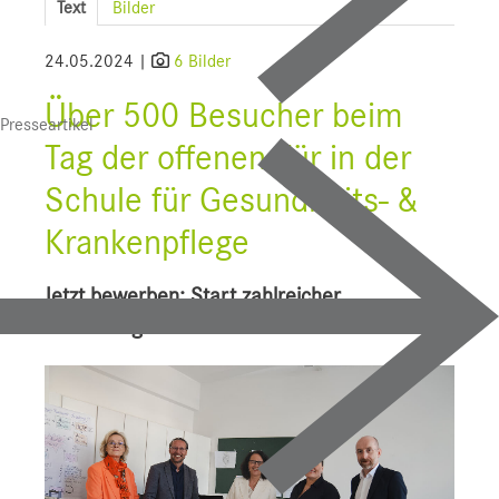
Text
Bilder
SALK
24.05.2024 |
6 Bilder
Bauprojekte
Über 500 Besucher beim
Presseartikel
UI f. Sportmedizin
Tag der offenen Tür in der
Presse
Schule für Gesundheits- &
Downloads
Krankenpflege
Pressebilder
Jetzt bewerben: Start zahlreicher
YOUNG.HOPE
Ausbildungen im Herbst
Pressekontakt