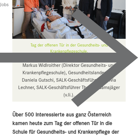
Jobs
Tag der offenen Tür in der Gesundheits- und
Krankenpflegeschule.
Maria Meusburger (Leiterin SALK-Bildungszentrum),
Markus Widlroither (Direktor Gesundheits- und
Krankenpflegeschule), Gesundheitslandesrätin
Daniela Gutschi, SALK-Geschäftsführerin Silvia
Lechner, SALK-Geschäftsführer Thomas Gamsjäger
(v.li.).
Über 500 Interessierte aus ganz Österreich
kamen heute zum Tag der offenen Tür in die
Schule für Gesundheits- und Krankenpflege der