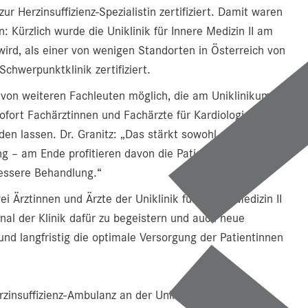
ur Herzinsuffizienz-Spezialistin zertifiziert. Damit waren
: Kürzlich wurde die Uniklinik für Innere Medizin II am
wird, als einer von wenigen Standorten in Österreich von
chwerpunktklinik zertifiziert.
g von weiteren Fachleuten möglich, die am Uniklinikum
sofort Fachärztinnen und Fachärzte für Kardiologie zu
lden lassen. Dr. Granitz: „Das stärkt sowohl das Profil des
g – am Ende profitieren davon die Patientinnen und
bessere Behandlung.“
i Ärztinnen und Ärzte der Uniklinik für Innere Medizin II
onal der Klinik dafür zu begeistern und auch neue
nd langfristig die optimale Versorgung der Patientinnen
insuffizienz-Ambulanz an der Uniklinik für Innere