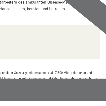
 Mitarbeitern des ambulanten Disease-Management
Hause schulen, beraten und betreuen.
tsanbieter Salzburgs mit etwas mehr als 7.500 Mitarbeiterinnen und
 Millionen ambulante Patientinnen und Patienten im Jahr. Sie bestehen aus
d Campus Christian-Doppler-Klinik (CDK) in der Stadt Salzburg und den
an mehreren Reha-Einrichtungen im Bundesland.