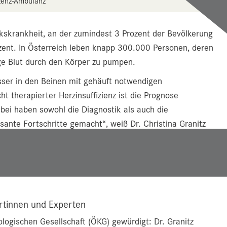
izenz-Ambulanz
olkskrankheit, an der zumindest 3 Prozent der Bevölkerung
ozent. In Österreich leben knapp 300.000 Personen, deren
ge Blut durch den Körper zu pumpen.
sser in den Beinen mit gehäuft notwendigen
t therapierter Herzinsuffizienz ist die Prognose
bei haben sowohl die Diagnostik als auch die
nte Fortschritte gemacht“, weiß Dr. Christina Granitz
re Medizin II (Kardiologie) die Herzinsuffizienz-Ambulanz
es Fachs, von der letztlich Hunderttausende Patientinnen
ertinnen und Experten
logischen Gesellschaft (ÖKG) gewürdigt: Dr. Granitz