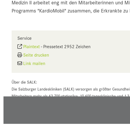
Medizin II arbeitet eng mit den Mitarbeiterinnen und
Programms "KardioMobil" zusammen, die Erkrankte zu 
Service
Plaintext
-
Pressetext 2952 Zeichen
Seite drucken
Link mailen
Über die SALK:
Die Salzburger Landeskliniken (SALK) versorgen als größter Gesundhei
Mitarbeitern mehr als 63.700 stationäre, 10.600 tagesklinische und 1,3
dem Uniklinikum Salzburg mit dem Campus Landeskrankenhaus (LKH) un
Landeskliniken in Hallein, St. Veit sowie Tamsweg und halten Anteile 