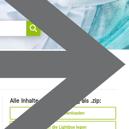
0
Alle Inhalte dieser Meldung als .zip:
Sofort downloaden
In die Lightbox legen