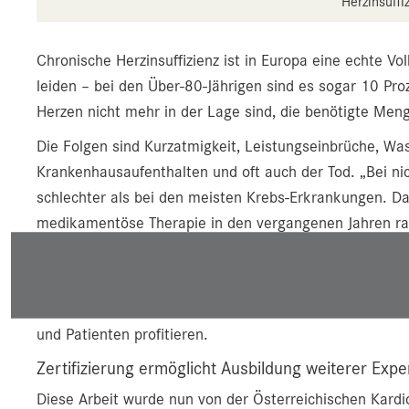
Herzinsuff
Chronische Herzinsuffizienz ist in Europa eine echte V
leiden – bei den Über-80-Jährigen sind es sogar 10 Pr
Herzen nicht mehr in der Lage sind, die benötigte Men
Die Folgen sind Kurzatmigkeit, Leistungseinbrüche, Wa
Krankenhausaufenthalten und oft auch der Tod. „Bei nich
schlechter als bei den meisten Krebs-Erkrankungen. Da
medikamentöse Therapie in den vergangenen Jahren rasa
(im Bild).
Die erfahrene Oberärztin leitet an der Uniklinik für Inne
und arbeitet mit Hochdruck an der Weiterentwicklung d
und Patienten profitieren.
Zertifizierung ermöglicht Ausbildung weiterer Exp
Diese Arbeit wurde nun von der Österreichischen Kardio