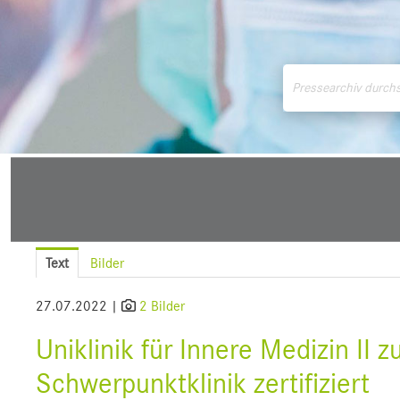
Medienmitteilungen
Downloads
Pressek
Text
Bilder
27.07.2022 |
2 Bilder
Uniklinik für Innere Medizin II z
Schwerpunktklinik zertifiziert