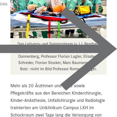
Jobs
Das Leitungs- und Trainingsteam (v. l.): Bernhard
Ziegler, Sabine Zapf-Pingert, Professor Bernard
Dannenberg, Professor Florian Lagler, Elisabeth
Schreder, Florian Stocker, Marc Baumann, Aurel
Botz - nicht im Bild Professor Roman Metzger.
Mehr als 20 Ärztinnen und Ärzte sowie
Pflegekräfte aus den Bereichen Kinderchirurgie,
Kinder-Anästhesie, Unfallchirurgie und Radiologie
trainierten am Uniklinikum Campus LKH im
Schockraum zwei Tage lang die Versorgung von