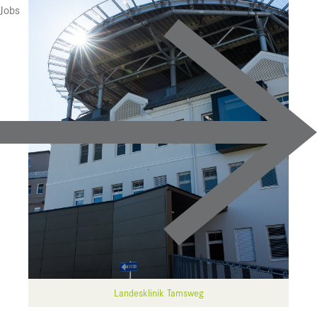
Presse
Jobs
Downloads
Pressebilder
YOUNG.HOPE
Pressekontakt
Landesklinik Tamsweg